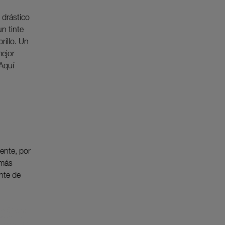
 drástico
un tinte
rillo. Un
mejor
 Aquí
ente, por
 más
nte de