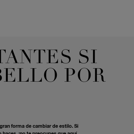
TANTES SI
ABELLO POR
Z
 gran forma de cambiar de estilo. Si
lo haces, ¡no te preocupes que aquí