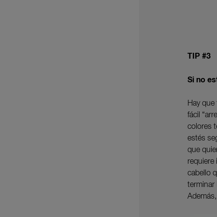
TIP #3
Si no e
Hay que 
fácil “ar
colores 
estés se
que quie
requiere 
cabello 
terminar 
Además, 