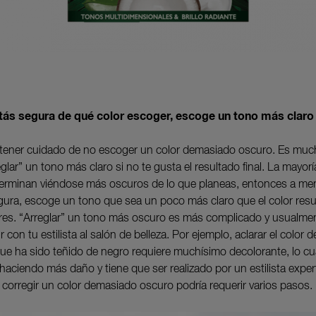
stás segura de qué color escoger, escoge un tono más claro
tener cuidado de no escoger un color demasiado oscuro. Es mu
reglar” un tono más claro si no te gusta el resultado final. La mayorí
terminan viéndose más oscuros de lo que planeas, entonces a m
gura, escoge un tono que sea un poco más claro que el color resu
res. “Arreglar” un tono más oscuro es más complicado y usualme
ir con tu estilista al salón de belleza. Por ejemplo, aclarar el color 
que ha sido teñido de negro requiere muchísimo decolorante, lo c
haciendo más daño y tiene que ser realizado por un estilista exper
corregir un color demasiado oscuro podría requerir varios pasos.