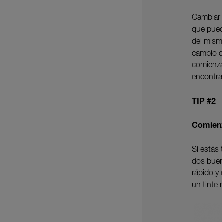
Cambiar 
que puede
del mism
cambio d
comienza
encontra
TIP #2
Comienz
Si estás
dos buen
rápido y
un tinte