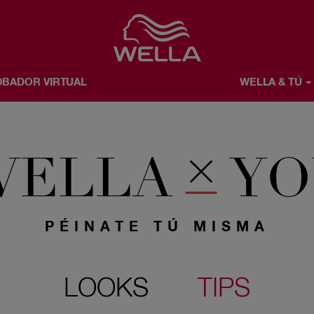
Favorite
BADOR VIRTUAL
WELLA & TÚ
Ú
ACERCA DE WELLA
WELLA
YO
PÉINATE TÚ MISMA
LOOKS
TIPS