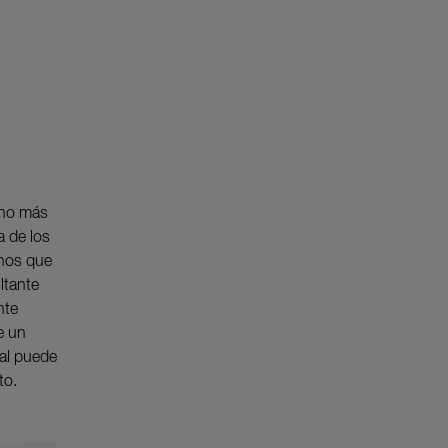
cho más
a de los
enos que
ltante
nte
de un
ual puede
to.