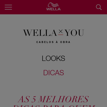
Pular
para
o
conteúdo
principal
WELLA
YOU
CABELOS À OBRA
LOOKS
DICAS
AS 5 MELHORES