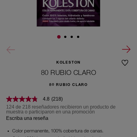
KOLESTON
80 RUBIO CLARO
80 RUBIO CLARO
4.8
(218)
4.8
de
124 de 218 reseñadores recibieron un producto de
5
muestra o participaron en una promoción
estrellas,
Escriba una reseña
valor
medio
de
Color permanente, 100% cobertura de canas.
valoración.