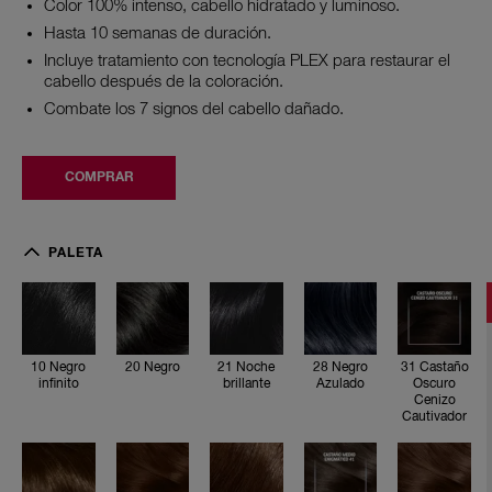
Color 100% intenso, cabello hidratado y luminoso.
Read
218
Hasta 10 semanas de duración.
Reviews.
Incluye tratamiento con tecnología PLEX para restaurar el
Enlace
cabello después de la coloración.
en
la
Combate los 7 signos del cabello dañado.
misma
página.
COMPRAR
1
0
PALETA
N
e
g
r
o
i
n
10 Negro
20 Negro
21 Noche
28 Negro
31 Castaño
f
infinito
brillante
Azulado
Oscuro
i
Cenizo
n
Cautivador
i
t
o