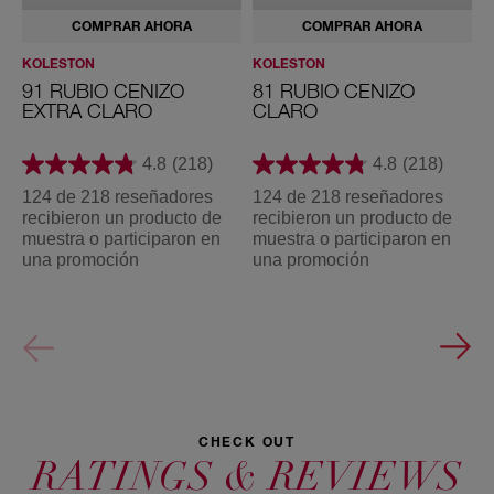
71 Rubio
718 Rubio
72 Rubio
73 Rubio
77 Castaño
z
Cenizo
Medio
Mate
Avellana
Bambi
COMPRAR AHORA
COMPRAR AHORA
o
Mediano
Perlado
Mediano
C
Iluminado
a
KOLESTON
KOLESTON
K
u
91 RUBIO CENIZO
81 RUBIO CENIZO
9
t
EXTRA CLARO
CLARO
i
v
a
4.8
(218)
4.8
(218)
d
777 Marrón
80 Rubio
81 Rubio
818 Rubio
836 Rubio
o
Armonía
Claro
Cenizo
Claro
Claro
124 de 218 reseñadores
124 de 218 reseñadores
1
r
Claro
Brillante
Atardecer
Perlado
Rosado
recibieron un producto de
recibieron un producto de
r
3
muestra o participaron en
muestra o participaron en
m
0
una promoción
una promoción
u
C
a
s
t
90 Rubio
91 Rubio
a
Extra Claro
Cenizo
ñ
Extra Claro
o
O
s
c
u
CHECK OUT
r
o
RATINGS & REVIEWS