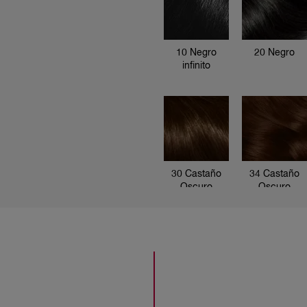
infinito
10 Negro
20 Negro
infinito
20 Negro
30 Castaño
34 Castaño
Oscuro
Oscuro
21 Noche
Hipnotico
brillante
4446 Borgoña
477 Castaño
28 Negro