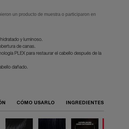
ieron un producto de muestra o participaron en
 hidratado y luminoso.
bertura de canas.
nología PLEX para restaurar el cabello después de la
abello dañado.
ÓN
CÓMO USARLO
INGREDIENTES
Descubre 
10 semana