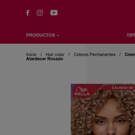
PRODUCTOS
TIP
Pasar
PRODUCTOS
TIPS DE CABELLO
WELLA & T
al
contenido
Inicio
Hair color
Colores Permanentes
Crem
principal
Atardecer Rosado