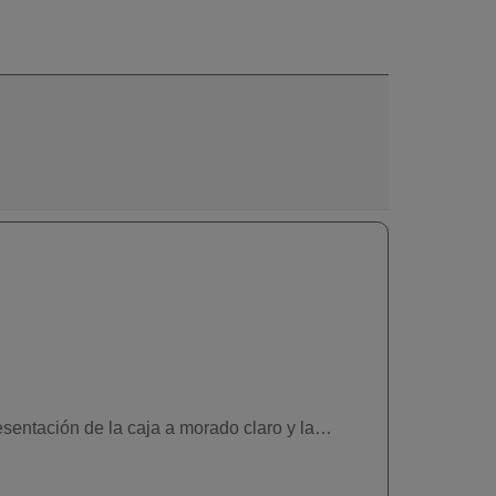
81 Rubio
818 Rubio
836 Rubio
Cenizo Claro
Claro Brillante
Claro
Perlado
Atardecer
Rosado