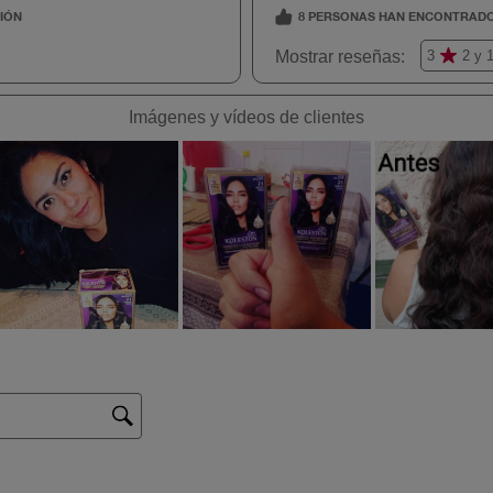
50 Castaño
Claro
53 Atardecer
castaño
dorado