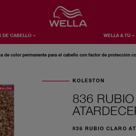
Favorite
S DE CABELLO
WELLA & TÚ
Ú
ACERCA DE WELLA
a de color permanente para el cabello con factor de protección co
KOLESTON
836 RUBI
ATARDECE
836 RUBIO CLARO 