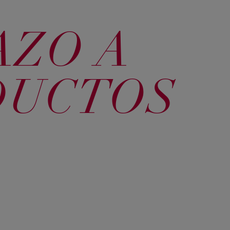
Claro
castaño
Seductor
dorado
AZO A
DUCTOS
577 Chocolate
63 Rubio
67 Chocolate
Obsesion
Oscuro
Dorado Ocaso
466 Borgoña
5546 Rojo
64 Caoba
Intenso
Exótico
Cobrizo