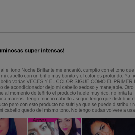
537 Castaño
Seductor
55 Caoba
Claro Deseo
575 Castaño
Chic