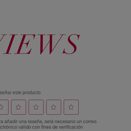
7744 Rojo
120 Rubio
121 Rubio
Cobrizo
Claro Especial
Cenizo
Intenso
Especial
VIEWS
60 Rubio
61 Rubio
70 Rubio
Oscuro
Cenizo Oscuro
Mediano
72 Rubio Mate
73 Rubio
77 Castaño
Mediano
Avellana
Bambi