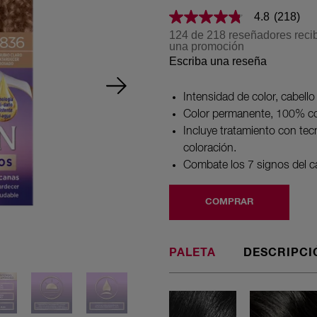
4.8
(218)
4.8
de
124 de 218 reseñadores recib
5
una promoción
estrellas,
Escriba una reseña
valor
medio
de
Intensidad de color, cabello
valoración.
Read
Color permanente, 100% co
218
Incluye tratamiento con tec
Reviews.
Enlace
coloración.
en
Combate los 7 signos del c
la
misma
página.
COMPRAR
PALETA
DESCRIPCI
10 Negro