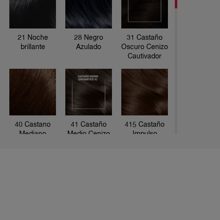
de la colo
ESTE PA
1 Kolesto
21 Noche
28 Negro
31 Castaño
brillante
Azulado
Oscuro Cenizo
1 Kolesto
Cautivador
2 Tratami
1 Par de 
1 Folleto
40 Castano
41 Castaño
415 Castaño
Mediano
Medio Cenizo
Impulso
Enigmático
50 Castaño
53 Atardecer
537 Castaño