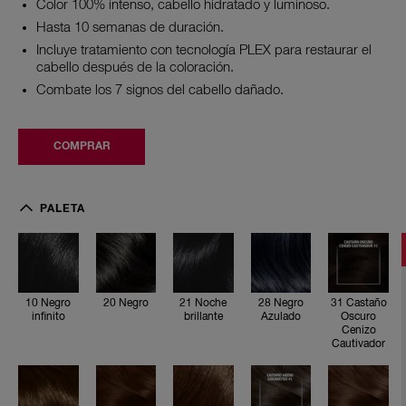
Color 100% intenso, cabello hidratado y luminoso.
Read
218
Hasta 10 semanas de duración.
Reviews.
Incluye tratamiento con tecnología PLEX para restaurar el
Enlace
cabello después de la coloración.
en
la
Combate los 7 signos del cabello dañado.
misma
página.
COMPRAR
1
0
PALETA
N
e
g
r
o
i
n
10 Negro
20 Negro
21 Noche
28 Negro
31 Castaño
f
infinito
brillante
Azulado
Oscuro
i
Cenizo
n
Cautivador
i
t
o