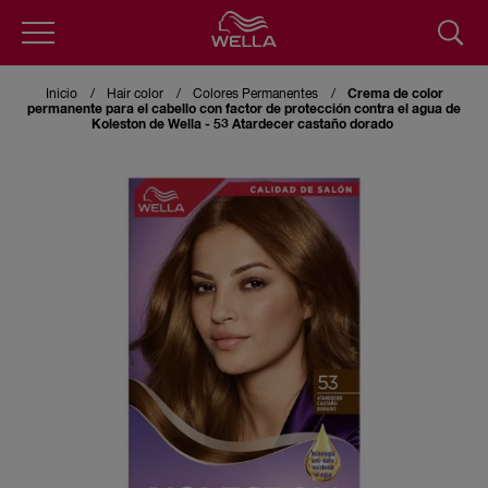
Pasar
al
Inicio
Hair color
Colores Permanentes
Crema de color
contenido
permanente para el cabello con factor de protección contra el agua de
principal
Koleston de Wella - 53 Atardecer castaño dorado