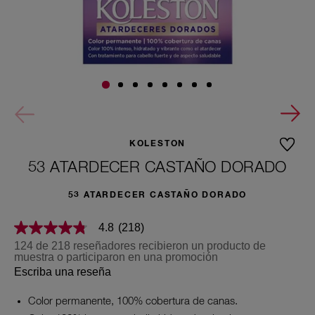
KOLESTON
53 ATARDECER CASTAÑO DORADO
53 ATARDECER CASTAÑO DORADO
4.8
(218)
4.8
de
124 de 218 reseñadores recibieron un producto de
5
muestra o participaron en una promoción
estrellas,
Escriba una reseña
valor
medio
de
Color permanente, 100% cobertura de canas.
valoración.