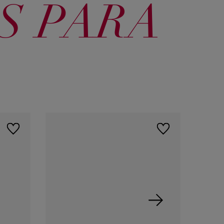
S PARA
7744 Rojo
120 Rubio
121 Rubio
Cobrizo
Claro Especial
Cenizo
Intenso
Especial
60 Rubio
61 Rubio
70 Rubio
Oscuro
Cenizo Oscuro
Mediano
72 Rubio Mate
73 Rubio
77 Castaño
Mediano
Avellana
Bambi