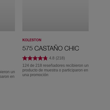
81 Rubio
818 Rubio
836 Rubio
Cenizo Claro
Claro Brillante
Claro
Perlado
Atardecer
KOLESTON
KOLES
Rosado
575 CASTAÑO CHIC
477
ATE
4.8
(218)
124 de 218 reseñadores recibieron un
producto de muestra o participaron en
bieron un
124 de 
una promoción
iparon en
product
una pr