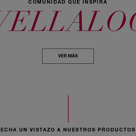
Azulado
COMUNIDAD QUE INSPIRA
WELLALO
31 Castaño
55 Caoba
575 Castaño
Oscuro Cenizo
Claro Deseo
Chic
Cautivador
VER MÁS
30 Castaño
366 Castaño
46 Borgoña
Oscuro
Violeta Oscuro
ECHA UN VISTAZO A NUESTROS PRODUCTOS