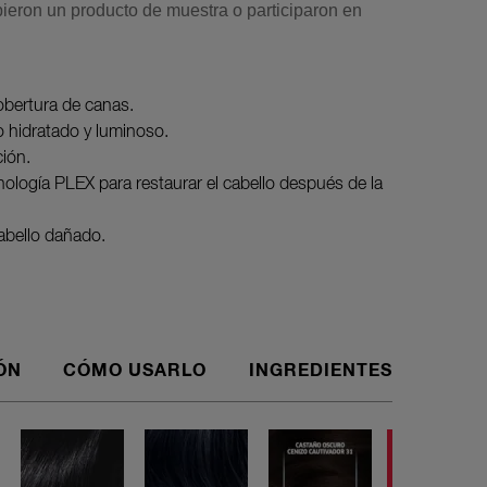
ieron un producto de muestra o participaron en
bertura de canas.
o hidratado y luminoso.
ión.
nología PLEX para restaurar el cabello después de la
abello dañado.
ÓN
CÓMO USARLO
INGREDIENTES
La NUEVA 
canas, co
patentada