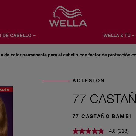
Favorite
S DE CABELLO
WELLA & TÚ
Ú
ACERCA DE WELLA
a de color permanente para el cabello con factor de protección co
KOLESTON
77 CASTA
77 CASTAÑO BAMBI
4.8
(218)
4.8