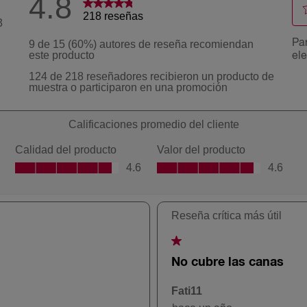
537 Castaño
Seductor
55 Caoba
Claro Deseo
575 Castaño
Chic