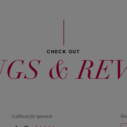
50 Castaño
Claro
CHECK OUT
NGS & RE
53 Atardecer
castaño
dorado