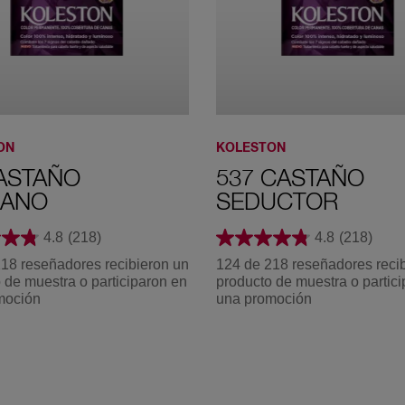
415 Castaño
Impulso
777 Marrón
80 Rubio Claro
Armonía
ON
KOLESTON
ASTAÑO
537 CASTAÑO
IANO
SEDUCTOR
4446 Borgoña
4.8
(218)
4.8
(218)
Vibrante
18 reseñadores recibieron un
124 de 218 reseñadores reci
 de muestra o participaron en
producto de muestra o partic
90 Rubio Extra
91 Rubio
moción
una promoción
Claro
Cenizo Extra
Claro
477 Castaño
Aterciopelado