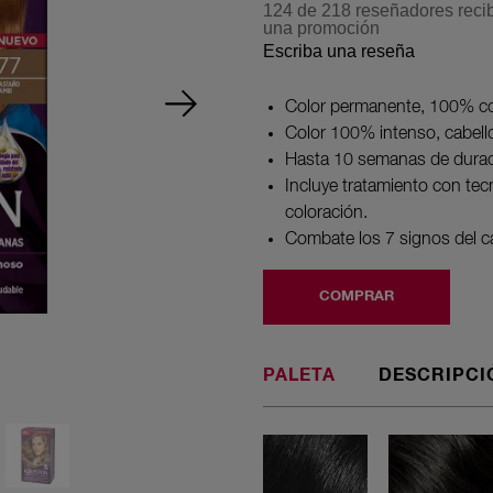
de
124 de 218 reseñadores recib
5
una promoción
estrellas,
Escriba una reseña
valor
medio
de
Color permanente, 100% co
valoración.
Read
Color 100% intenso, cabell
218
Hasta 10 semanas de durac
Reviews.
Enlace
Incluye tratamiento con tec
en
coloración.
la
misma
Combate los 7 signos del c
página.
COMPRAR
PALETA
DESCRIPCI
10 Negro
infinito