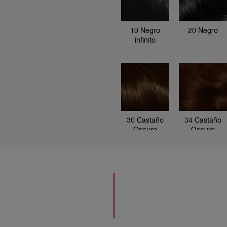
10 Negro
20 Negro
infinito
20 Negro
30 Castaño
34 Castaño
Oscuro
Oscuro
21 Noche
Hipnotico
brillante
4446 Borgoña
477 Castaño
28 Negro
Vibrante
Aterciopelado