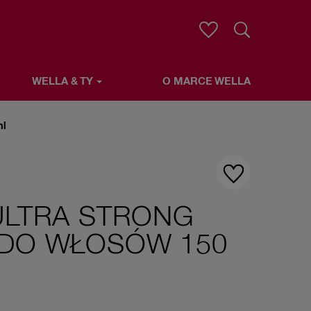
Wyszukaj
WELLA & TY
O MARCE WELLA
ml
 ULTRA STRONG
 DO WŁOSÓW 150