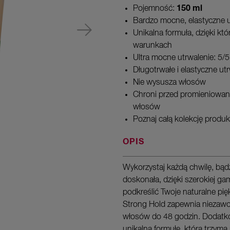
150 ml
Pojemność:
Bardzo mocne, elastyczne u
Unikalna formuła, dzięki kt
warunkach
Ultra mocne utrwalenie: 5/5
Długotrwałe i elastyczne ut
Nie wysusza włosów
Chroni przed promieniowan
włosów
Poznaj całą kolekcję produk
OPIS
Wykorzystaj każdą chwilę, bądź
doskonała, dzięki szerokiej ga
podkreślić Twoje naturalne piękn
Strong Hold zapewnia niezawod
włosów do 48 godzin. Dodatko
unikalną formułę, która trzym