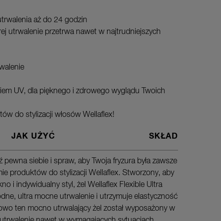
trwalenia aż do 24 godzin
órej utrwalenie przetrwa nawet w najtrudniejszych
rwalenie
iem UV, dla pięknego i zdrowego wyglądu Twoich
tów do stylizacji włosów Wellaflex!
JAK UŻYĆ
SKŁAD
 pewna siebie i spraw, aby Twoja fryzura była zawsze
Nałóż na 
mie produktów do stylizacji Wellaflex. Stworzony, aby
naturalni
o i indywidualny styl, żel Wellaflex Flexible Ultra
ne, ultra mocne utrwalenie i utrzymuje elastyczność
wo ten mocno utrwalający żel został wyposażony w
a utrwalenie nawet w wymagających sytuacjach,