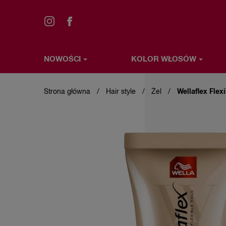
NOWOŚCI
KOLOR WŁOSÓW
Przejdź
NOWOŚCI
KOLOR WŁOSÓW
STYLIZACJA WŁ
do
treści
Strona główna
Hair style
Żel
Wellaflex Flex