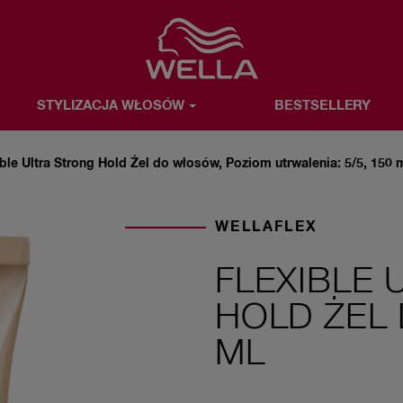
Favorite
STYLIZACJA WŁOSÓW
BESTSELLERY
OSÓW
BESTSELLERY
WELLA & TY
O MARCE WELLA
ible Ultra Strong Hold Żel do włosów, Poziom utrwalenia: 5/5, 150 
WELLAFLEX
FLEXIBLE
HOLD ŻEL
ML