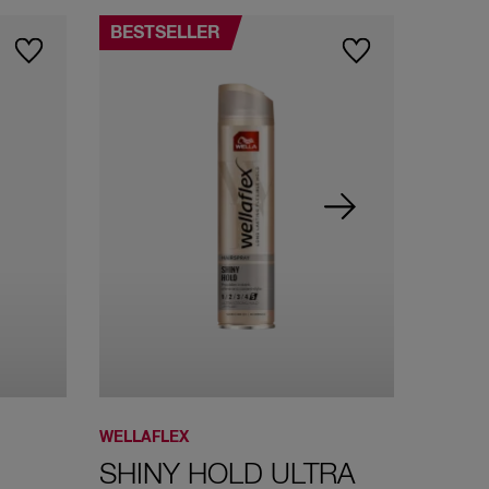
BESTSELLER
WELLAFLEX
WELLAF
SHINY HOLD ULTRA
FLEX