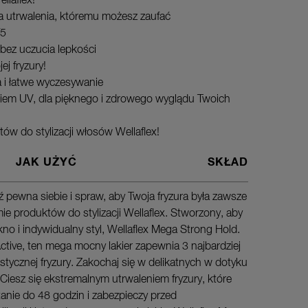
llaflex!
la utrwalenia, któremu możesz zaufać
/5
bez uczucia lepkości
j fryzury!
 i łatwe wyczesywanie
iem UV, dla pięknego i zdrowego wyglądu Twoich
tów do stylizacji włosów Wellaflex!
JAK UŻYĆ
SKŁAD
 pewna siebie i spraw, aby Twoja fryzura była zawsze
Rozpyl de
mie produktów do stylizacji Wellaflex. Stworzony, aby
Spryskuj 
kno i indywidualny styl, Wellaflex Mega Strong Hold.
ctive, ten mega mocny lakier zapewnia 3 najbardziej
astycznej fryzury. Zakochaj się w delikatnych w dotyku
Ciesz się ekstremalnym utrwaleniem fryzury, które
anie do 48 godzin i zabezpieczy przed