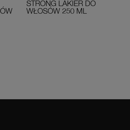
STRONG LAKIER DO
STR
SÓW
WŁOSÓW 250 ML
LAK
250 