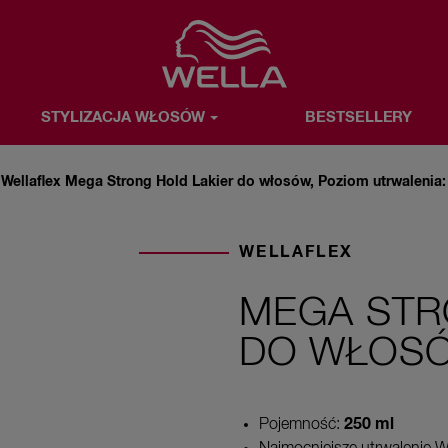
Favorite
STYLIZACJA WŁOSÓW
BESTSELLERY
OSÓW
BESTSELLERY
WELLA & TY
O MARCE WELLA
Wellaflex Mega Strong Hold Lakier do włosów, Poziom utrwalenia:
WELLAFLEX
MEGA STR
DO WŁOSÓ
250 ml
Pojemność: