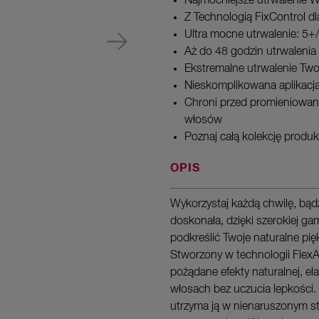
Najmocniejsze utrwalenie We
Z Technologią FixControl d
Ultra mocne utrwalenie: 5+
Aż do 48 godzin utrwalenia 
Ekstremalne utrwalenie Twoje
Nieskomplikowana aplikacja
Chroni przed promieniowan
włosów
Poznaj całą kolekcję produk
OPIS
Wykorzystaj każdą chwilę, bądź
doskonała, dzięki szerokiej ga
podkreślić Twoje naturalne pię
Stworzony w technologii FlexA
pożądane efekty naturalnej, el
włosach bez uczucia lepkości. 
utrzyma ją w nienaruszonym st