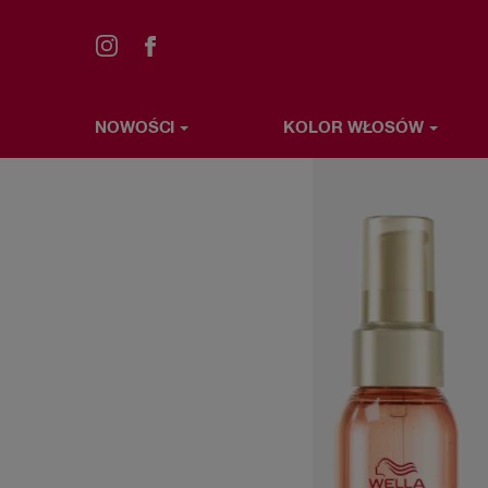
NOWOŚCI
KOLOR WŁOSÓW
Przejdź
NOWOŚCI
KOLOR WŁOSÓW
STYLIZACJA WŁ
do
treści