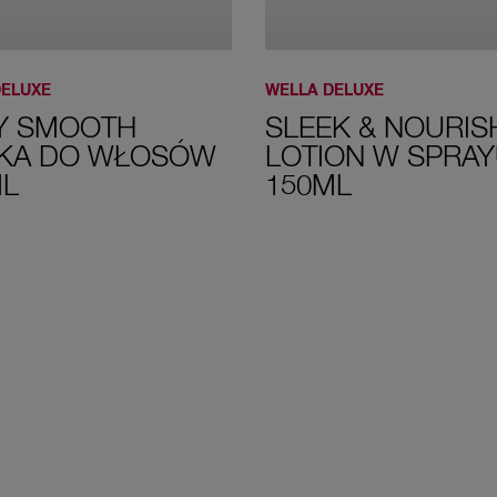
DELUXE
WELLA DELUXE
KY SMOOTH
SLEEK & NOURIS
NKA DO WŁOSÓW
LOTION W SPRA
ML
150ML