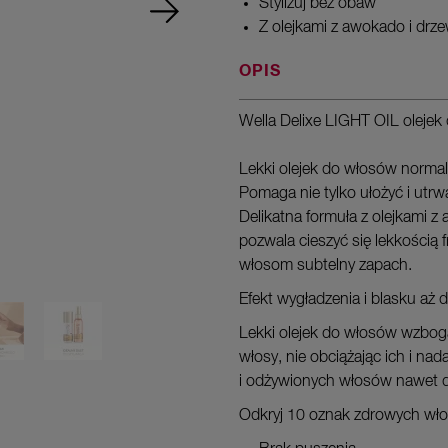
Stylizuj bez obaw
Z olejkami z awokado i drz
OPIS
Wella Delixe LIGHT OIL oleje
Lekki olejek do włosów normalny
Pomaga nie tylko ułożyć i utrwa
Delikatna formuła z olejkami 
pozwala cieszyć się lekkością 
włosom subtelny zapach.
Efekt wygładzenia i blasku aż d
Lekki olejek do włosów wzboga
włosy, nie obciążając ich i nad
i odżywionych włosów nawet d
Odkryj 10 oznak zdrowych w