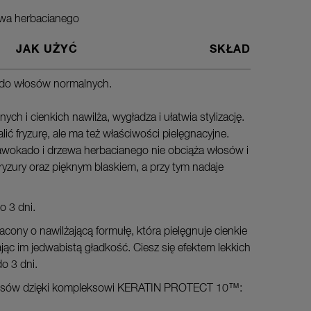
ewa herbacianego
JAK UŻYĆ
SKŁAD
k do włosów normalnych.
Wyciśnij 
wilgotnyc
ch i cienkich nawilża, wygładza i ułatwia stylizację.
na suche
lić fryzurę, ale ma też właściwości pielęgnacyjne.
z awokado i drzewa herbacianego nie obciąża włosów i
fryzury oraz pięknym blaskiem, a przy tym nadaje
o 3 dni.
cony o nawilżającą formułę, która pielęgnuje cienkie
ając im jedwabistą gładkość. Ciesz się efektem lekkich
o 3 dni.
łosów dzięki kompleksowi KERATIN PROTECT 10™: