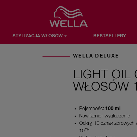
Favorite
STYLIZACJA WŁOSÓW
BESTSELLERY
OSÓW
BESTSELLERY
WELLA & TY
O MARCE WELLA
WELLA DELUXE
LIGHT OIL
WŁOSÓW 
100 ml
Pojemność:
Nawilżenie i wygładzenie
Odkryj 10 oznak zdrowych
10™