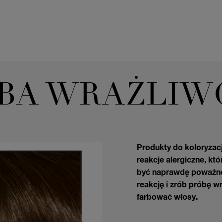
BA WRAŻLIW
Produkty do koloryza
reakcje alergiczne, k
być naprawdę poważne. 
reakcję i zrób próbę w
farbować włosy.