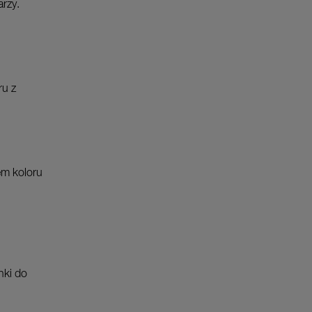
arzy.
ru z
em koloru
nki do