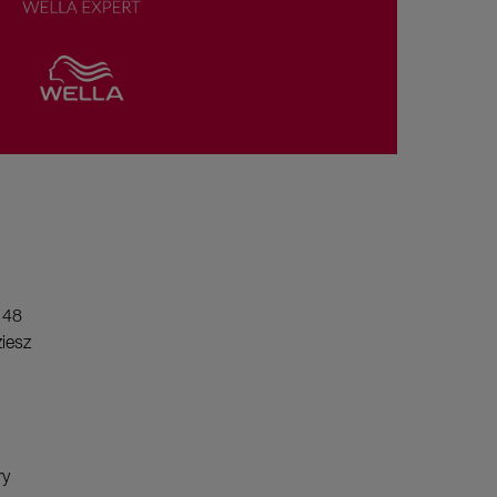
 48
iesz
ry