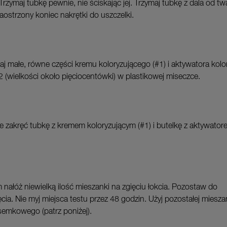
rzymaj tubkę pewnie, nie ściskając jej. Trzymaj tubkę z dala od tw
aostrzony koniec nakrętki do uszczelki.
j małe, równe części kremu koloryzującego (#1) i aktywatora kolo
#2 (wielkości około pięciocentówki) w plastikowej miseczce.
e zakręć tubkę z kremem koloryzującym (#1) i butelkę z aktywator
 nałóż niewielką ilość mieszanki na zgięciu łokcia. Pozostaw do
cia. Nie myj miejsca testu przez 48 godzin. Użyj pozostałej miesza
semkowego (patrz poniżej).