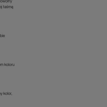
(dowolny
lej taśmą
bie
em koloru
y kolor,