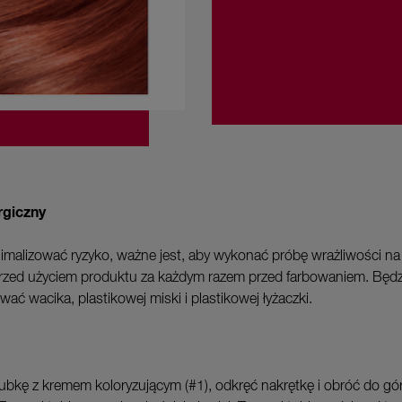
rgiczny
imalizować ryzyko, ważne jest, aby wykonać próbę wrażliwości na
rzed użyciem produktu za każdym razem przed farbowaniem. Będz
ać wacika, plastikowej miski i plastikowej łyżaczki.
ubkę z kremem koloryzującym (#1), odkręć nakrętkę i obróć do gó