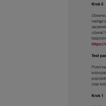
Krok 5
Obserwuj
nastąpi 
zaczerwi
używać t
bezpośre
https:/
Test p
Przed ka
koloryzac
poprzedn
czas kolo
Krok 1