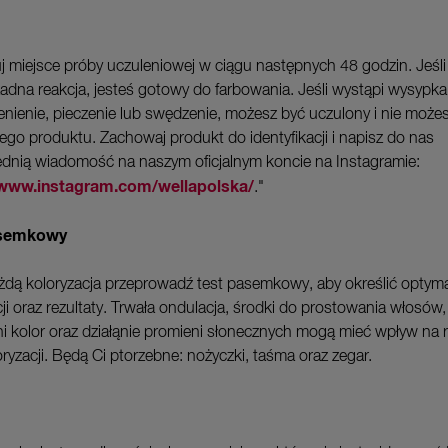
 miejsce próby uczuleniowej w ciągu następnych 48 godzin. Jeśli
żadna reakcja, jesteś gotowy do farbowania. Jeśli wystąpi wysypka
enienie, pieczenie lub swędzenie, możesz być uczulony i nie może
ego produktu. Zachowaj produkt do identyfikacji i napisz do nas
dnią wiadomość na naszym oficjalnym koncie na Instagramie:
/www.instagram.com/wellapolska/
."
asemkowy
żdą koloryzacja przeprowadź test pasemkowy, aby określić optym
ji oraz rezultaty. Trwała ondulacja, środki do prostowania włosów,
i kolor oraz działąnie promieni słonecznych mogą mieć wpływ na re
ryzacji. Będą Ci ptorzebne: nożyczki, taśma oraz zegar.