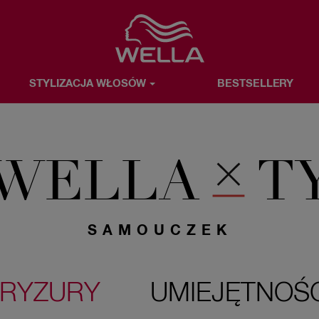
Favorite
STYLIZACJA WŁOSÓW
BESTSELLERY
OSÓW
BESTSELLERY
WELLA & TY
O MARCE WELLA
WELLA
T
SAMOUCZEK
FRYZURY
UMIEJĘTNOŚC