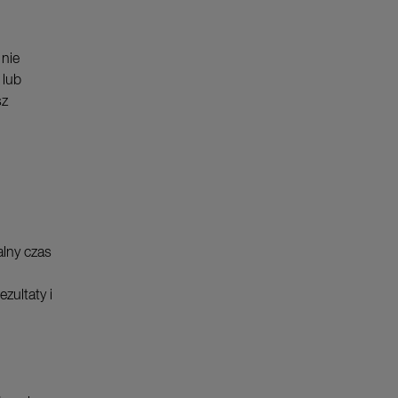
 nie
 lub
sz
alny czas
zultaty i