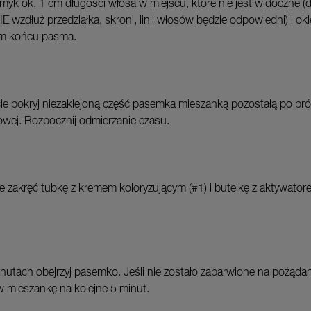
smyk ok. 1 cm długości włosa w miejscu, które nie jest widoczne 
E wzdłuż przedziałka, skroni, linii włosów będzie odpowiedni) i ok
ym końcu pasma.
ie pokryj niezaklejoną część pasemka mieszanką pozostałą po pró
owej. Rozpocznij odmierzanie czasu.
e zakręć tubkę z kremem koloryzującym (#1) i butelkę z aktywator
nutach obejrzyj pasemko. Jeśli nie zostało zabarwione na pożądan
 mieszankę na kolejne 5 minut.