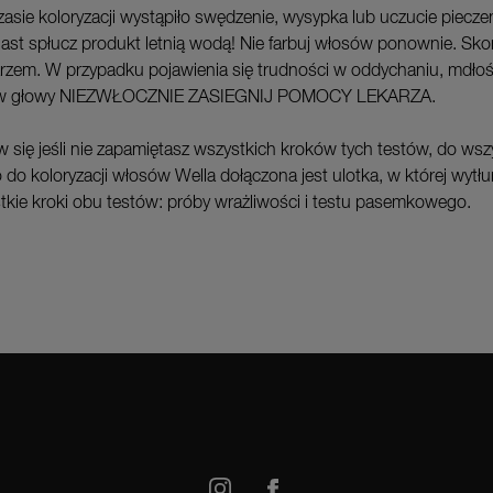
czasie koloryzacji wystąpiło swędzenie, wysypka lub uczucie pieczen
ast spłucz produkt letnią wodą! Nie farbuj włosów ponownie. Sko
karzem. W przypadku pojawienia się trudności w oddychaniu, mdłoś
w głowy NIEZWŁOCZNIE ZASIEGNIJ POMOCY LEKARZA.
w się jeśli nie zapamiętasz wszystkich kroków tych testów, do wsz
 do koloryzacji włosów Wella dołączona jest ulotka, w której wyt
tkie kroki obu testów: próby wrażliwości i testu pasemkowego.
book