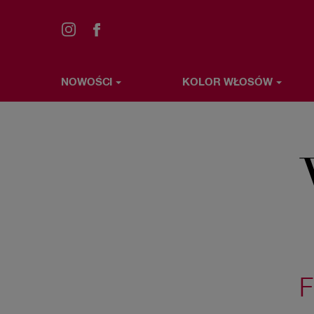
NOWOŚCI
KOLOR WŁOSÓW
Przejdź
NOWOŚCI
KOLOR WŁOSÓW
STYLIZACJA WŁ
do
treści