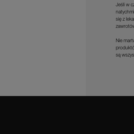
Jeśli w 
natychmi
się z le
zawrotó
Nie mart
produktó
są wszys
Instagram
Face