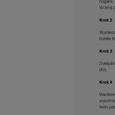
nogami. T
Wciśnij z
Krok 2
Wymiesza
butelki 
Krok 3
Dokładni
(#2).
Krok 4
Wacikiem
wyschnię
testu pa