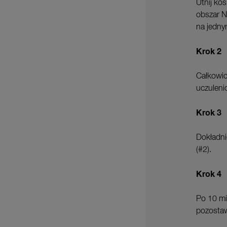
Utnij ko
obszar NI
na jedn
Krok 2
Całkowic
uczuleni
Krok 3
Dokładni
(#2).
Krok 4
Po 10 mi
pozostaw