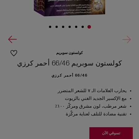
كولستون سوبريم
كولستون سوبريم 66/46 أحمر كرزي
66/46 أحمر كرزي
يحارب العلامات الـ ٧ للشعر المتضرر
مع الإكسير الجديد الغني بالزيوت
شعر مرطب، لون مشرق ومركّز ١٠٠٪
تقنية مضادة للتلف لعناية مركّزة
تسوقي الآن