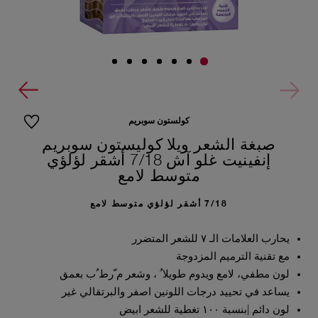
كولستون سوبريم
صبغة الشعر ويلا كوليستون سوبريم
إنفينيت غلو آش 7/18 أشقر لؤلؤي
متوسط لامع
7/18 أشقر لؤلؤي متوسط لامع
يحارب العلامات الـ ٧ للشعر المتضرر
مع تقنية الترميم المزدوجة
لون مطفي، لامع ويدوم طويلا ُ ، وشعر م ّرط ُب بعمق
يساعد في تحييد درجات اللونين اصفر والبرتقالي غير
لون دائم |بنسبة ١٠٠ تغطية للشعر ابيض