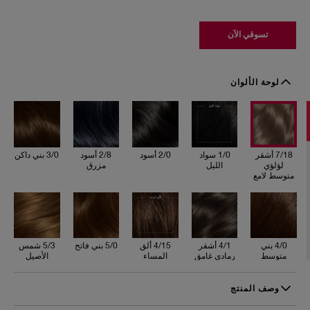
تسوقي الآن
7
/
لوحة الألوان
1
8
أ
ش
ق
ر
ل
7/18 أشقر
1/0 سواد
2/0 أسود
2/8 أسود
3/0 بني داكن
ؤ
لؤلؤي
الليل
مزرق
ل
متوسط لامع
ؤ
ي
م
ت
و
س
ط
4/0 بني
4/1 أشقر
4/15 ألق
5/0 بني فاتح
5/3 شمس
ل
متوسط
رمادي غامق
المساء
الأصيل
ا
غامض
م
ع
وصف المنتج
اكتشفي مجموعة إنفينيت غلو آش الجديدة من كوليستون سوبريم!