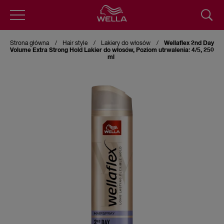
Przejdź
do
Strona główna
Hair style
Lakiery do włosów
Wellaflex 2nd Day
treści
Volume Extra Strong Hold Lakier do włosów, Poziom utrwalenia: 4/5, 250
ml