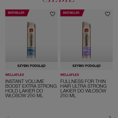
BESTSELLER
BESTSELLER
SZYBKI PODGLĄD
SZYBKI PODGLĄD
WELLAFLEX
WELLAFLEX
W
INSTANT VOLUME
FULLNESS FOR THIN
BOOST EXTRA STRONG
HAIR ULTRA STRONG
HOLD LAKIER DO
LAKIER DO WŁOSÓW
2
WŁOSÓW 250 ML
250 ML