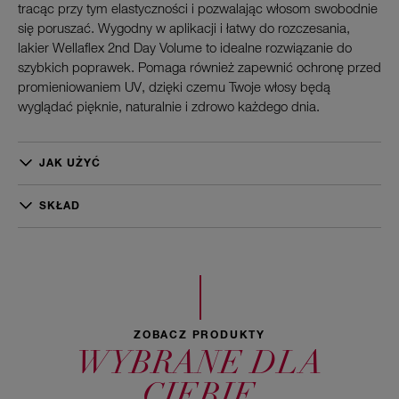
tracąc przy tym elastyczności i pozwalając włosom swobodnie
się poruszać. Wygodny w aplikacji i łatwy do rozczesania,
lakier Wellaflex 2nd Day Volume to idealne rozwiązanie do
szybkich poprawek. Pomaga również zapewnić ochronę przed
promieniowaniem UV, dzięki czemu Twoje włosy będą
wyglądać pięknie, naturalnie i zdrowo każdego dnia.
JAK UŻYĆ
Rozpyl delikatnie z odległości 20-30 cm na całe włosy lub na
pojedyncze pasemka. Spryskuj głową w dół lub na linii włosów
SKŁAD
i układaj zgodnie z własnymi potrzebami.
Dimethyl Ether, Alcohol Denat.,
Octylacrylamide/Acrylates/Butylaminoethyl Methacrylate
Copolymer, Aqua/Water/Eau, Aminomethyl Propanol, PEG-12
Dimethicone, Parfum/Fragrance, Acrylates/t-Butylacrylamide
Copolymer, Isopropyl Alcohol, VP/VA Copolymer, Linalool,
Triethyl Citrate, Hexyl Cinnamal, Citronellol, Limonene,
ZOBACZ PRODUKTY
Macadamia Ternifolia Seed Oil, Benzyl Salicylate.
WYBRANE DLA
CIEBIE