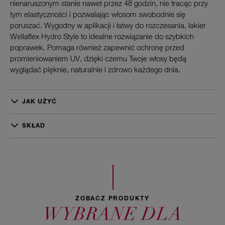
nienaruszonym stanie nawet przez 48 godzin, nie tracąc przy
tym elastyczności i pozwalając włosom swobodnie się
poruszać. Wygodny w aplikacji i łatwy do rozczesania, lakier
Wellaflex Hydro Style to idealne rozwiązanie do szybkich
poprawek. Pomaga również zapewnić ochronę przed
promieniowaniem UV, dzięki czemu Twoje włosy będą
wyglądać pięknie, naturalnie i zdrowo każdego dnia.
JAK UŻYĆ
Rozpyl delikatnie z odległości 20-30 cm na całe włosy lub na
pojedyncze pasemka. Spryskuj głową w dół lub na linii włosów
SKŁAD
i układaj zgodnie z własnymi potrzebami.
Dimethyl Ether, Alcohol Denat.,
Octylacrylamide/Acrylates/Butylaminoethyl Methacrylate
Copolymer, Aqua/Water/Eau, Aminomethyl Propanol, PEG-12
Dimethicone, Panthenol, Parfum/Fragrance, Betaine,
Acrylates/t-Butylacrylamide Copolymer, Isopropyl Alcohol,
VP/VA Copolymer, Linalool, Triethyl Citrate, Hexyl Cinnamal,
ZOBACZ PRODUKTY
Citronellol, Limonene, Macadamia Ternifolia Seed Oil, Benzyl
WYBRANE DLA
Salicylate.