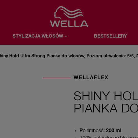
Favorite
STYLIZACJA WŁOSÓW
BESTSELLERY
OSÓW
BESTSELLERY
WELLA & TY
O MARCE WELLA
Shiny Hold Ultra Strong Pianka do włosów, Poziom utrwalenia: 5/5, 
WELLAFLEX
SHINY HO
PIANKA D
200 ml
Pojemność: