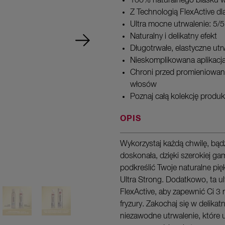
100% naturalnego blasku w
Z Technologią FlexActive dla 
Ultra mocne utrwalenie: 5/5
Naturalny i delikatny efekt
Długotrwałe, elastyczne utr
Nieskomplikowana aplikacja
Chroni przed promieniowan
włosów
Poznaj całą kolekcję produk
OPIS
Wykorzystaj każdą chwilę, bądź
doskonała, dzięki szerokiej ga
podkreślić Twoje naturalne pięk
Ultra Strong. Dodatkowo, ta u
FlexActive, aby zapewnić Ci 3 n
fryzury. Zakochaj się w delika
niezawodne utrwalenie, które 