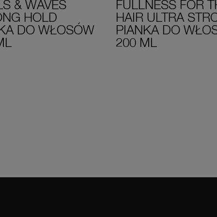
S & WAVES
FULLNESS FOR T
ONG HOLD
HAIR ULTRA STR
NKA DO WŁOSÓW
PIANKA DO WŁO
ML
200 ML