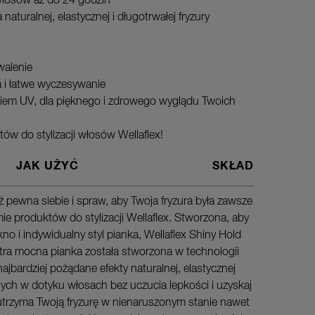
łosów aż do 24 godzin
naturalnej, elastycznej i długotrwałej fryzury
walenie
 i łatwe wyczesywanie
iem UV, dla pięknego i zdrowego wyglądu Twoich
tów do stylizacji włosów Wellaflex!
JAK UŻYĆ
SKŁAD
 pewna siebie i spraw, aby Twoja fryzura była zawsze
Dobrze ws
mie produktów do stylizacji Wellaflex. Stworzona, aby
produktu.
no i indywidualny styl pianka, Wellaflex Shiny Hold
rozprowad
ltra mocna pianka została stworzona w technologii
pozostaw 
ajbardziej pożądane efekty naturalnej, elastycznej
tnych w dotyku włosach bez uczucia lepkości i uzyskaj
utrzyma Twoją fryzurę w nienaruszonym stanie nawet