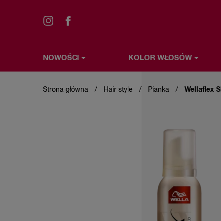
NOWOŚCI
KOLOR WŁOSÓW
Przejdź
NOWOŚCI
KOLOR WŁOSÓW
STYLIZACJA WŁ
do
treści
Strona główna
Hair style
Pianka
Wellaflex 