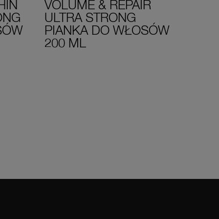
HIN
VOLUME & REPAIR
HEA
ONG
ULTRA STRONG
ULT
SÓW
PIANKA DO WŁOSÓW
PIA
200 ML
200 