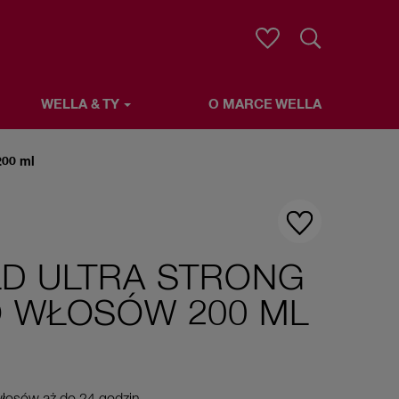
Wyszukaj
WELLA & TY
O MARCE WELLA
200 ml
LD ULTRA STRONG
O WŁOSÓW 200 ML