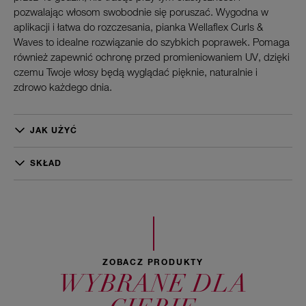
pozwalając włosom swobodnie się poruszać. Wygodna w
aplikacji i łatwa do rozczesania, pianka Wellaflex Curls &
Waves to idealne rozwiązanie do szybkich poprawek. Pomaga
również zapewnić ochronę przed promieniowaniem UV, dzięki
czemu Twoje włosy będą wyglądać pięknie, naturalnie i
zdrowo każdego dnia.
JAK UŻYĆ
Dobrze wstrząsnąć przed użyciem i trzymać do góry nogami
podczas dozowania produktu. W przypadku włosów średniej
SKŁAD
długości użyj ilości wielkości jabłka i rozprowadź równomiernie
Aqua/Water/Eau, Propane, Butane, PVP, VP/VA Copolymer,
na wilgotnych włosach. Wysusz włosy suszarką lub pozostaw
Isobutane, Phenoxyethanol, PEG-40 Hydrogenated Castor Oil,
do naturalnego wyschnięcia.
Laureth-4, Polyquaternium-16, Chitosan, Dimethicone,
Isododecane, Parfum/Fragrance, Disodium EDTA,
Methylparaben, Formic Acid, Cetrimonium Chloride,
Dimethiconol, Linalool, Hexyl Cinnamal, Citronellol, Limonene,
ZOBACZ PRODUKTY
Benzyl Salicylate, Macadamia Ternifolia Seed Oil, Citric Acid.
WYBRANE DLA