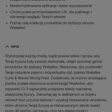
Nieskomplikowana aplikacja i łatwe wyczesywanie
Chroni przed promieniowaniem UV, dla pięknego i
zdrowego wyglądu Twoich włosów
Poznaj całą kolekcję produktów do stylizacji włosów
Wellaflex!
OPIS
Wykorzystaj każdą chwilę, bądź pewna siebie i spraw, aby
Twoja fryzura była zawsze doskonała, dzięki szerokiej gamie
produktów do stylizacji Wellaflex. Stworzona, aby podkreślić
Twoje naturalne piękno i indywidualny styl, pianka Wellaflex
Curls & Waves Strong Hold. Dodatkowo, ta mocno utrwalająca
pianka została stworzona w technologii FlexActive, aby
zapewnić Ci 3 najbardziej pożądane efekty naturalnej,
elastycznej fryzury. Zakochaj się w delikatnych w dotyku
włosach bez uczucia lepkości i uzyskaj niezawodne utrwalenie,
które utrzyma Twoją fryzurę w nienaruszonym stanie nawet
przez 48 godzin, nie tracąc przy tym elastyczności i