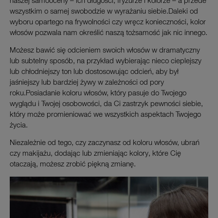
naszej samooceny – ich długości, fryzurze i kolorze – a przede
wszystkim o samej swobodzie w wyrażaniu siebie.Daleki od
wyboru opartego na frywolności czy wręcz konieczności, kolor
włosów pozwala nam określić naszą tożsamość jak nic innego.
Możesz bawić się odcieniem swoich włosów w dramatyczny
lub subtelny sposób, na przykład wybierając nieco cieplejszy
lub chłodniejszy ton lub dostosowując odcień, aby był
jaśniejszy lub bardziej żywy w zależności od pory
roku.Posiadanie koloru włosów, który pasuje do Twojego
wyglądu i Twojej osobowości, da Ci zastrzyk pewności siebie,
który może promieniować we wszystkich aspektach Twojego
życia.
Niezależnie od tego, czy zaczynasz od koloru włosów, ubrań
czy makijażu, dodając lub zmieniając kolory, które Cię
otaczają, możesz zrobić piękną zmianę.