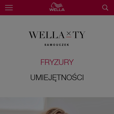
Przejdź
do
treści
WELLA
TY
SAMOUCZEK
FRYZURY
UMIEJĘTNOŚCI