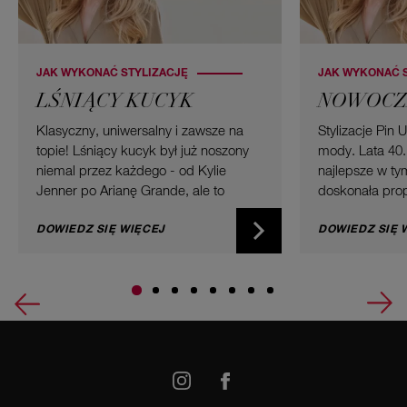
JAK WYKONAĆ STYLIZACJĘ
JAK WYKONAĆ 
LŚNIĄCY KUCYK
NOWOCZE
Klasyczny, uniwersalny i zawsze na
Stylizacje Pin 
topie! Lśniący kucyk był już noszony
mody. Lata 40.
niemal przez każdego - od Kylie
najlepsze w tym
Jenner po Arianę Grande, ale to
doskonała prop
niemożliwe, aby się nim znudzić.
długości, typu
Upięcia są niezwykle stylowe - kilka
DOWIEDZ SIĘ WIĘCEJ
roku upięcia wi
DOWIEDZ SIĘ 
prostych kroków może sprawić, że
romantyczny lo
Twoje włosy będą wygądały
nowoczesności 
doskonale. Oto co musisz wiedzieć o
je wypróbować 
swojej sekretnej domowej rutynie.
małego przyje
wesela. Postaw
nowoczesnej fo
book