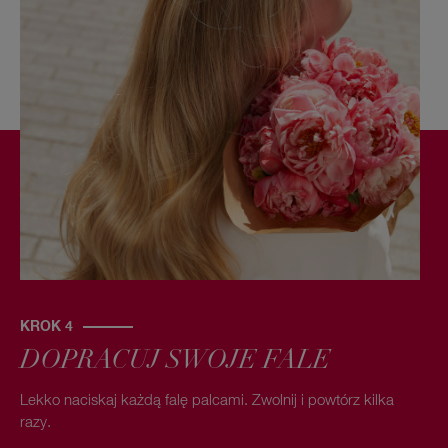
KROK 4
DOPRACUJ SWOJE FALE
Lekko naciskaj każdą falę palcami. Zwolnij i powtórz kilka
razy.