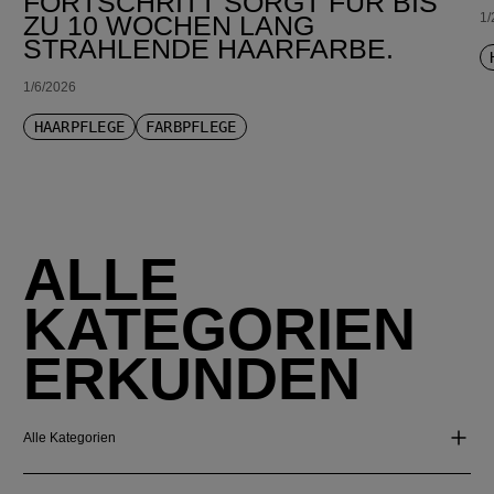
FORTSCHRITT SORGT FÜR BIS
1/
ZU 10 WOCHEN LANG
STRAHLENDE HAARFARBE.
1/6/2026
HAARPFLEGE
FARBPFLEGE
ALLE
KATEGORIEN
ERKUNDEN
Alle Kategorien