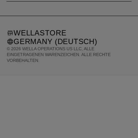
WELLASTORE
GERMANY (DEUTSCH)
©
2026
WELLA OPERATIONS US LLC, ALLE
EINGETRAGENEN WARENZEICHEN. ALLE RECHTE
VORBEHALTEN.
United States (English)
Great Britain (English)
Australia (English)
Portugal (Português)
Spain (Español)
France (Français)
Canada (English)
Canada (Français)
Germany (Deutsch)
Italy (Italiano)
Sweden (English)
Finland (English)
Netherlands (English)
Norway (English)
Greece (Ελληνικά)
Belgium (Français)
Denmark (English)
Austria (Deutsch)
Switzerland (Deutsch)
Switzerland (Français)
Poland (Polski)
United Arab Emirates (العربية)
Czech Republic (Čeština)
Brazil (Português)
Japan (日本語)