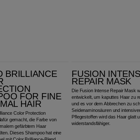
 Normal Hair
Fusion Intense Repair Mask
O BRILLIANCE
FUSION INTEN
R
REPAIR MASK
ECTION
Die Fusion Intense Repair Mask w
OO FOR FINE
entwickelt, um kaputtes Haar zu r
MAL HAIR
und es vor dem Abbrechen zu sch
Seidenaminosäuren und intensive
lliance Color Protection
Pflegestoffen wird das Haar glatt 
afür gemacht, die Farbe von
widerstandsfähiger.
ormalem gefärbtem Haar
alten. Dieses Shampoo hat eine
el mit Color Brilliance-Blend,