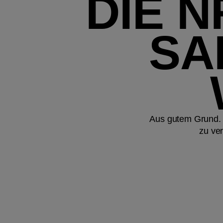
DIE N
SA
Aus gutem Grund. 
zu ve