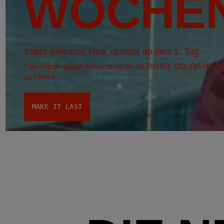
WOCHE
Stärkt gefärbtes Haar spürbar ab dem 1. Tag
*
Bei regelmäßiger Anwendung der ULTIMATE COLOR-Pfleges
zu Hause
MAKE IT LAST