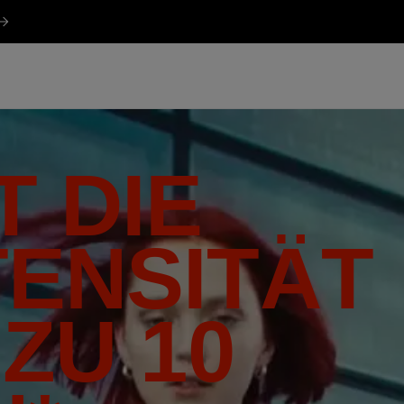
 DIE
TENSITÄT
 ZU 10