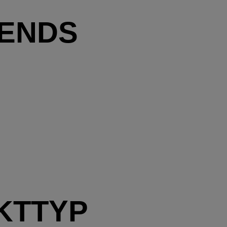
RENDS
KTTYP