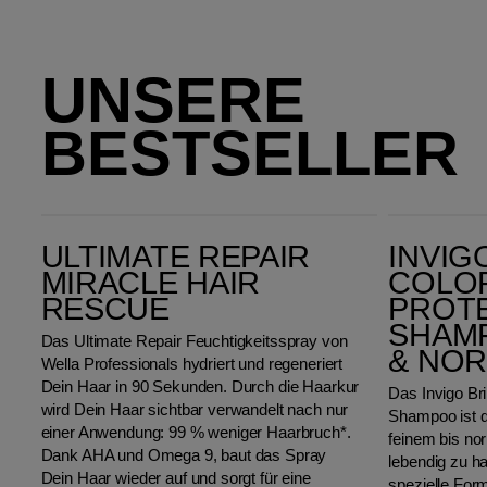
UNSERE
BESTSELLER
Ultimate Repair Miracle Hair Rescue
Invigo Brilliance Color Protection Shampoo for Fine &
ULTIMATE REPAIR
INVIG
MIRACLE HAIR
COLO
RESCUE
PROT
SHAMP
Das Ultimate Repair Feuchtigkeitsspray von
& NOR
Wella Professionals hydriert und regeneriert
Dein Haar in 90 Sekunden. Durch die Haarkur
Das Invigo Bri
wird Dein Haar sichtbar verwandelt nach nur
Shampoo ist d
einer Anwendung: 99 % weniger Haarbruch*.
feinem bis n
Dank AHA und Omega 9, baut das Spray
lebendig zu h
Dein Haar wieder auf und sorgt für eine
spezielle Form