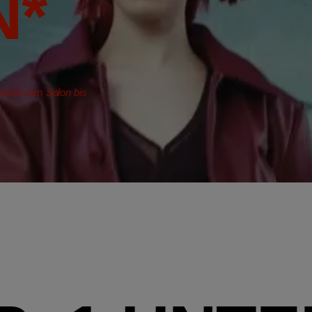
N*
erie vom Salon bis