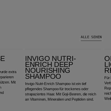
ALLE SEHEN
Invigo Nutri-Enrich Deep Nourishing Shampoo
Oil Reflections 
SE
INVIGO NUTRI-
O
ENRICH DEEP
L
NOURISHING
R
urde extra
SHAMPOO
eparieren
Für 
ützen. Mit
Verb
Invigo Nutri-Enrich Shampoo ist ein tief
n
Rep
pflegendes Shampoo für trockenes oder
und
reic
strapaziertes Haar. Mit Goji-Beeren, die reich
Weiß
an Vitaminen, Mineralien und Peptiden sind.