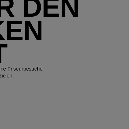
ER DEN
KEN
T
ine Friseurbesuche
ielen.