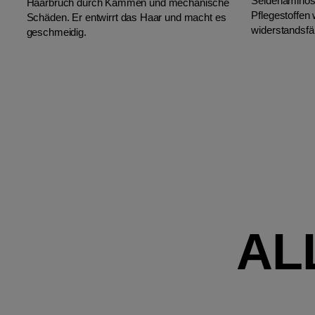
Seidenaminos
Haarbruch durch Kämmen und mechanische
Pflegestoffen 
Schäden. Er entwirrt das Haar und macht es
widerstandsfä
geschmeidig.
AL