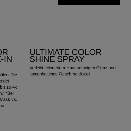
Ultimate Color Shine Spray
OR
ULTIMATE COLOR
-IN
SHINE SPRAY
Verleiht coloriertem Haar sofortigen Glanz und
langanhaltende Geschmeidigkeit.
pülen. Die
endet
 bis zu 4x
.* *Bei
 Mask vs.
oo