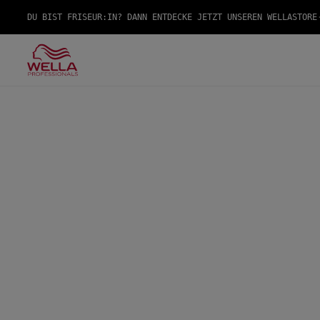
DU BIST FRISEUR:IN? DANN ENTDECKE JETZT UNSEREN WELLASTORE