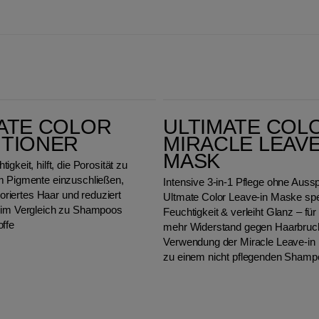
Ultimate Color Miracle Leave-in Mask
ATE COLOR
ULTIMATE COL
ITIONER
MIRACLE LEAVE
MASK
gkeit, hilft, die Porosität zu
m Pigmente einzuschließen,
Intensive 3-in-1 Pflege ohne Auss
oloriertes Haar und reduziert
Ultmate Color Leave-in Maske sp
 im Vergleich zu Shampoos
Feuchtigkeit & verleiht Glanz – für
offe
mehr Widerstand gegen Haarbruch
Verwendung der Miracle Leave-in
zu einem nicht pflegenden Shamp