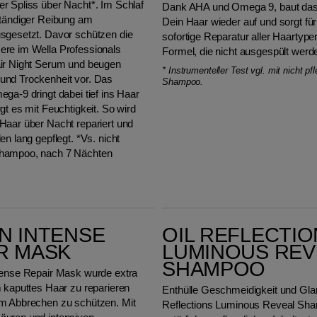
r Spliss über Nacht*. Im Schlaf
Dank AHA und Omega 9, baut da
ständiger Reibung am
Dein Haar wieder auf und sorgt für
sgesetzt. Davor schützen die
sofortige Reparatur aller Haartype
re im Wella Professionals
Formel, die nicht ausgespült wer
ir Night Serum und beugen
*
Instrumenteller Test vgl. mit nicht p
nd Trockenheit vor. Das
Shampoo.
ga-9 dringt dabei tief ins Haar
gt es mit Feuchtigkeit. So wird
Haar über Nacht repariert und
en lang gepflegt. *Vs. nicht
hampoo, nach 7 Nächten
Oil Reflections Luminous Reveal Shampoo
N INTENSE
OIL REFLECTI
R MASK
LUMINOUS REV
SHAMPOO
tense Repair Mask wurde extra
m kaputtes Haar zu reparieren
Enthülle Geschmeidigkeit und Glan
m Abbrechen zu schützen. Mit
Reflections Luminous Reveal Sh