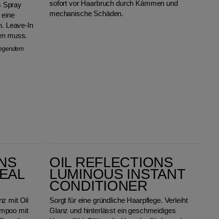
sofort vor Haarbruch durch Kämmen und
s Spray
mechanische Schäden.
 eine
n. Leave-In
den muss.
flegendem
Oil Reflections Luminous Instant Conditioner
ONS
OIL REFLECTIONS
EAL
LUMINOUS INSTANT
CONDITIONER
z mit Oil
Sorgt für eine gründliche Haarpflege. Verleiht
ampoo mit
Glanz und hinterlässt ein geschmeidiges