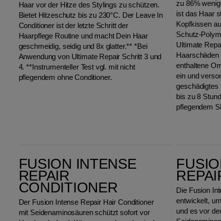
zu 86% wenige
Haar vor der Hitze des Stylings zu schützen.
ist das Haar 
Bietet Hitzeschutz bis zu 230°C. Der Leave In
Kopfkissen au
Conditioner ist der letzte Schritt der
Schutz-Polyme
Haarpflege Routine und macht Dein Haar
Ultimate Repa
geschmeidig, seidig und 8x glatter.** *Bei
Haarschäden u
Anwendung von Ultimate Repair Schritt 3 und
enthaltene Ome
4. **Instrumenteller Test vgl. mit nicht
ein und versor
pflegendem ohne Conditioner.
geschädigtes 
bis zu 8 Stund
pflegendem S
Fusion Intense Repair Conditioner
Fusion Intense Repair Mask
FUSION INTENSE
FUSIO
REPAIR
REPAI
CONDITIONER
Die Fusion In
entwickelt, u
Der Fusion Intense Repair Hair Conditioner
und es vor de
mit Seidenaminosäuren schützt sofort vor