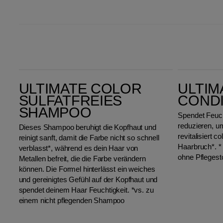
Ultimate Color Sulfatfreies Shampoo
Ultimate Color Conditioner
ULTIMATE COLOR
ULTIM
SULFATFREIES
COND
SHAMPOO
Spendet Feuchti
reduzieren, u
Dieses Shampoo beruhigt die Kopfhaut und
revitalisiert c
reinigt sanft, damit die Farbe nicht so schnell
Haarbruch*. *
verblasst*, während es dein Haar von
ohne Pflegest
Metallen befreit, die die Farbe verändern
können. Die Formel hinterlässt ein weiches
und gereinigtes Gefühl auf der Kopfhaut und
spendet deinem Haar Feuchtigkeit. *vs. zu
einem nicht pflegenden Shampoo