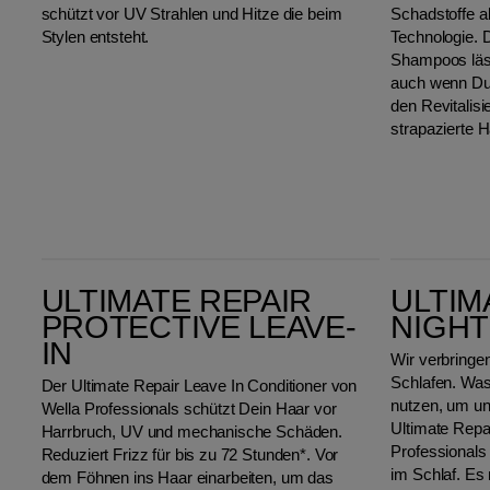
schützt vor UV Strahlen und Hitze die beim
Schadstoffe al
Stylen entsteht.
Technologie. D
Shampoos läss
auch wenn Du 
den Revitalisi
strapazierte H
Ultimate Repair Protective Leave-In
Ultimate Repair Night Serum
ULTIMATE REPAIR
ULTIM
PROTECTIVE LEAVE-
NIGHT
IN
Wir verbringe
Schlafen. Was
Der Ultimate Repair Leave In Conditioner von
nutzen, um un
Wella Professionals schützt Dein Haar vor
Ultimate Repa
Harrbruch, UV und mechanische Schäden.
Professionals 
Reduziert Frizz für bis zu 72 Stunden*. Vor
im Schlaf. Es 
dem Föhnen ins Haar einarbeiten, um das