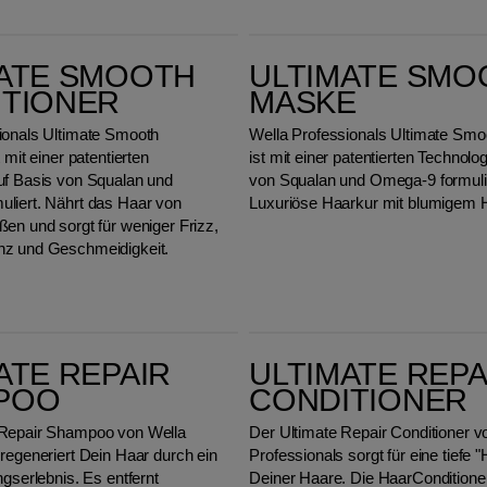
ULTIMATE SMOOTH Maske
ATE SMOOTH
ULTIMATE SMO
ITIONER
MASKE
ionals Ultimate Smooth
Wella Professionals Ultimate Sm
 mit einer patentierten
ist mit einer patentierten Technolo
uf Basis von Squalan und
von Squalan und Omega-9 formulie
liert. Nährt das Haar von
Luxuriöse Haarkur mit blumigem 
ßen und sorgt für weniger Frizz,
nz und Geschmeidigkeit.
Ultimate Repair Conditioner
ATE REPAIR
ULTIMATE REPA
POO
CONDITIONER
 Repair Shampoo von Wella
Der Ultimate Repair Conditioner v
regeneriert Dein Haar durch ein
Professionals sorgt für eine tiefe "
ngserlebnis. Es entfernt
Deiner Haare. Die HaarConditioner 