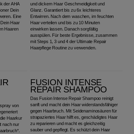
nk der AHA
und dickem Haar Geschmeidigkeit und
ioner Dein
Glanz. Garantiert bis zu 6x leichteres
weren. Eine
Entwirren. Nach dem waschen, im feuchten
r Dein Haar
Haar verteilen und bis zu 10 Minuten
en Haaren
einwirken lassen. Danach sorgfältig
ausspülen. Für beste Ergebnisse, zusammen
mit Steps 1, 3 und 4 der Ultimate Repair
Haarpflege Routine zu verwenden.
Fusion Intense Repair Shampoo
IR
FUSION INTENSE
REPAIR SHAMPOO
Das Fusion Intense Repair Shampoo reinigt
sanft und macht dein Haar widerstandsfähiger
sspray von
gegen Haarbruch. Mit Seidenaminosäuren für
egeneriert
strapaziertes Haar hilft es, geschädigtes Haar
die Haarkur
zu reparieren und macht es gleichzeitig
t nach nur
sauber und gepflegt. Es schützt dein Haar
aarbruch*.