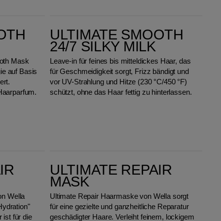
ULTIMATE SMOOTH 24/7 Silky Milk
OTH
ULTIMATE SMOOTH
24/7 SILKY MILK
ooth Mask
Leave-in für feines bis mitteldickes Haar, das
gie auf Basis
für Geschmeidigkeit sorgt, Frizz bändigt und
rt.
vor UV-Strahlung und Hitze (230 °C/450 °F)
Haarparfum.
schützt, ohne das Haar fettig zu hinterlassen.
Ultimate Repair Mask
IR
ULTIMATE REPAIR
MASK
on Wella
Ultimate Repair Haarmaske von Wella sorgt
Hydration"
für eine gezielte und ganzheitliche Reparatur
ist für die
geschädigter Haare. Verleiht feinem, lockigem