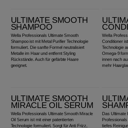
ULTIMATE SMOOTH Shampoo
ULTIMATE SMOOTH Conditioner
ULTIMATE SMOOTH
ULTIM
SHAMPOO
COND
Wella Professionals Ultimate Smooth
Wella Profess
Shampoo ist mit Metal Purifier Technologie
Conditioner ist
formuliert. Die sanfte Formel neutralisiert
Technologie a
Metalle im Haar und entfernt Styling
Omega-9 formu
Rückstände. Auch für gefärbte Haare
innen nach au
geeignet.
mehr Haargla
ULTIMATE SMOOTH Miracle Oil Serum
Ultimate Repair Shampoo
ULTIMATE SMOOTH
ULTIM
MIRACLE OIL SERUM
SHAM
Wella Professionals Ultimate Smooth Miracle
Das Ultimate
Oil Serum ist mit einer patentierten
Professionals 
Technologie formuliert. Sorgt für Anti Frizz,
tiefes Reinigu