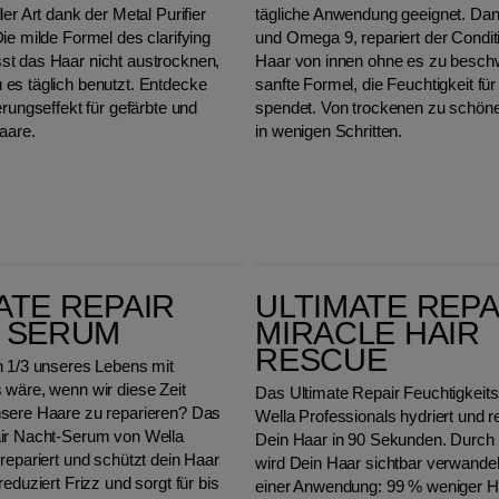
ler Art dank der Metal Purifier
tägliche Anwendung geeignet. Da
ie milde Formel des clarifying
und Omega 9, repariert der Condit
t das Haar nicht austrocknen,
Haar von innen ohne es zu besch
es täglich benutzt. Entdecke
sanfte Formel, die Feuchtigkeit fü
erungseffekt für gefärbte und
spendet. Von trockenen zu schön
aare.
in wenigen Schritten.
Ultimate Repair Miracle Hair Rescue
ATE REPAIR
ULTIMATE REPA
 SERUM
MIRACLE HAIR
RESCUE
n 1/3 unseres Lebens mit
 wäre, wenn wir diese Zeit
Das Ultimate Repair Feuchtigkeit
sere Haare zu reparieren? Das
Wella Professionals hydriert und r
ir Nacht-Serum von Wella
Dein Haar in 90 Sekunden. Durch 
repariert und schützt dein Haar
wird Dein Haar sichtbar verwandel
reduziert Frizz und sorgt für bis
einer Anwendung: 99 % weniger H