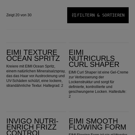
FILTERN & SORTIEREN
Zeigt 20 von 30
EIMI Texture Ocean Spritz
EIMI Nutricurls Curl Shaper
EIMI TEXTURE
EIMI
OCEAN SPRITZ
NUTRICURLS
CURL SHAPER
Kreiere mit EIMI Ocean Spritz,
einem natürlichen Mineralsalzspray,
EIMI Curl Shaper ist eine Gel-Creme
das das Haar vor Austrocknung und
zur Verbesserung der
UV-Schäden schützt, eine lockere,
Lockenstruktur und sorgt für
strandähnliche Textur. Haltegrad: 2
definierte, kontrollierte und
geschwungene Locken. Haltestufe:
2
Invigo Nutri-Enrich Frizz Control Cream
EIMI Smooth Flowing Form
INVIGO NUTRI-
EIMI SMOOTH
ENRICH FRIZZ
FLOWING FORM
CONTROL
EIMI Flowing Form ist ein glättender