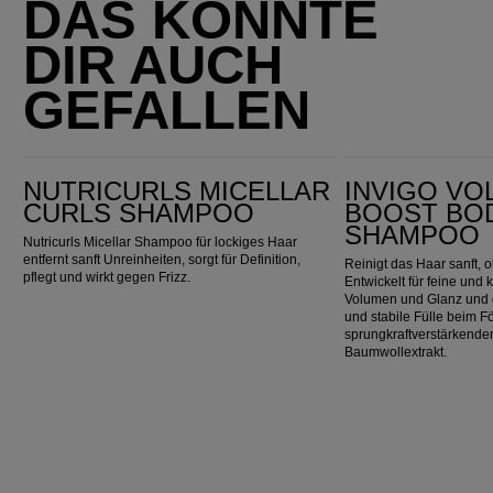
DAS KÖNNTE
DIR AUCH
GEFALLEN
Nutricurls Micellar Curls Shampoo
Invigo Volume Boost Bodifying Shampoo
NUTRICURLS MICELLAR
INVIGO VO
CURLS SHAMPOO
BOOST BO
SHAMPOO
Nutricurls Micellar Shampoo für lockiges Haar
entfernt sanft Unreinheiten, sorgt für Definition,
Reinigt das Haar sanft,
pflegt und wirkt gegen Frizz.
Entwickelt für feine und 
Volumen und Glanz und g
und stabile Fülle beim F
sprungkraftverstärkend
Baumwollextrakt.