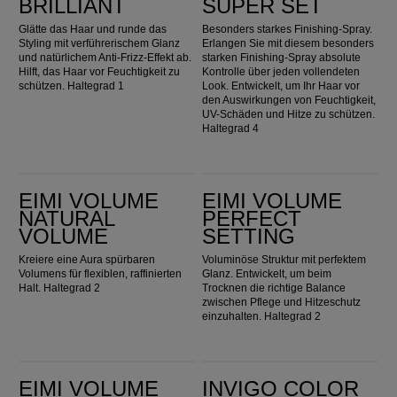
BRILLIANT
SUPER SET
Glätte das Haar und runde das
Besonders starkes Finishing-Spray.
Styling mit verführerischem Glanz
Erlangen Sie mit diesem besonders
und natürlichem Anti-Frizz-Effekt ab.
starken Finishing-Spray absolute
Hilft, das Haar vor Feuchtigkeit zu
Kontrolle über jeden vollendeten
schützen. Haltegrad 1
Look. Entwickelt, um Ihr Haar vor
den Auswirkungen von Feuchtigkeit,
UV-Schäden und Hitze zu schützen.
Haltegrad 4
EIMI Volume Natural Volume
EIMI Volume Perfect Setting
EIMI VOLUME
EIMI VOLUME
NATURAL
PERFECT
VOLUME
SETTING
Kreiere eine Aura spürbaren
Voluminöse Struktur mit perfektem
Volumens für flexiblen, raffinierten
Glanz. Entwickelt, um beim
Halt. Haltegrad 2
Trocknen die richtige Balance
zwischen Pflege und Hitzeschutz
einzuhalten. Haltegrad 2
EIMI Volume Root Shoot
Invigo Color Brilliance Mousse
EIMI VOLUME
INVIGO COLOR