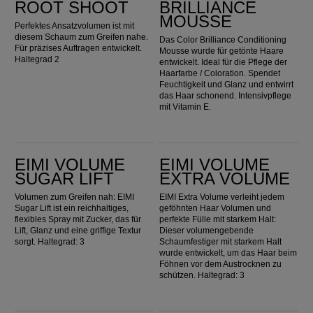
ROOT SHOOT
BRILLIANCE
MOUSSE
Perfektes Ansatzvolumen ist mit
diesem Schaum zum Greifen nahe.
Das Color Brilliance Conditioning
Für präzises Auftragen entwickelt.
Mousse wurde für getönte Haare
Haltegrad 2
entwickelt. Ideal für die Pflege der
Haarfarbe / Coloration. Spendet
Feuchtigkeit und Glanz und entwirrt
das Haar schonend. Intensivpflege
mit Vitamin E.
EIMI Volume Sugar Lift
EIMI Volume Extra Volume
EIMI VOLUME
EIMI VOLUME
SUGAR LIFT
EXTRA VOLUME
Volumen zum Greifen nah: EIMI
EIMI Extra Volume verleiht jedem
Sugar Lift ist ein reichhaltiges,
geföhnten Haar Volumen und
flexibles Spray mit Zucker, das für
perfekte Fülle mit starkem Halt:
Lift, Glanz und eine griffige Textur
Dieser volumengebende
sorgt. Haltegrad: 3
Schaumfestiger mit starkem Halt
wurde entwickelt, um das Haar beim
Föhnen vor dem Austrocknen zu
schützen. Haltegrad: 3
EIMI Volume Body Crafter
EIMI Texture Touch