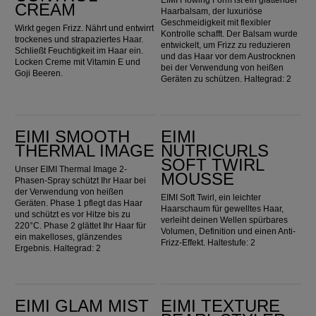
CREAM
Haarbalsam, der luxuriöse
Geschmeidigkeit mit flexibler
Wirkt gegen Frizz. Nährt und entwirrt
Kontrolle schafft. Der Balsam wurde
trockenes und strapaziertes Haar.
entwickelt, um Frizz zu reduzieren
Schließt Feuchtigkeit im Haar ein.
und das Haar vor dem Austrocknen
Locken Creme mit Vitamin E und
bei der Verwendung von heißen
Goji Beeren.
Geräten zu schützen. Haltegrad: 2
EIMI Smooth Thermal Image
EIMI Nutricurls Soft Twirl Mousse
EIMI SMOOTH
EIMI
THERMAL IMAGE
NUTRICURLS
SOFT TWIRL
Unser EIMI Thermal Image 2-
MOUSSE
Phasen-Spray schützt Ihr Haar bei
der Verwendung von heißen
EIMI Soft Twirl, ein leichter
Geräten. Phase 1 pflegt das Haar
Haarschaum für gewelltes Haar,
und schützt es vor Hitze bis zu
verleiht deinen Wellen spürbares
220°C. Phase 2 glättet Ihr Haar für
Volumen, Definition und einen Anti-
ein makelloses, glänzendes
Frizz-Effekt. Haltestufe: 2
Ergebnis. Haltegrad: 2
EIMI Glam Mist
EIMI Texture Pearl Styler
EIMI GLAM MIST
EIMI TEXTURE