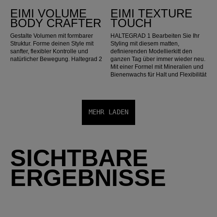
EIMI VOLUME
EIMI TEXTURE
BODY CRAFTER
TOUCH
Gestalte Volumen mit formbarer
HALTEGRAD 1 Bearbeiten Sie Ihr
Struktur. Forme deinen Style mit
Styling mit diesem matten,
sanfter, flexibler Kontrolle und
definierenden Modellierkitt den
natürlicher Bewegung. Haltegrad 2
ganzen Tag über immer wieder neu.
Mit einer Formel mit Mineralien und
Bienenwachs für Halt und Flexibilität
MEHR LADEN
SICHTBARE
ERGEBNISSE