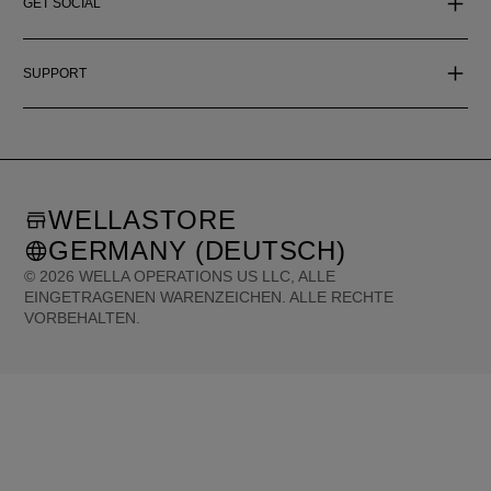
GET SOCIAL
SUPPORT
WELLASTORE
GERMANY (DEUTSCH)
©
2026
WELLA OPERATIONS US LLC, ALLE
EINGETRAGENEN WARENZEICHEN. ALLE RECHTE
VORBEHALTEN.
United States (English)
Great Britain (English)
Australia (English)
Portugal (Português)
Spain (Español)
France (Français)
Canada (English)
Canada (Français)
Germany (Deutsch)
Italy (Italiano)
Sweden (English)
Finland (English)
Netherlands (English)
Norway (English)
Greece (Ελληνικά)
Belgium (Français)
Denmark (English)
Austria (Deutsch)
Switzerland (Deutsch)
Switzerland (Français)
Poland (Polski)