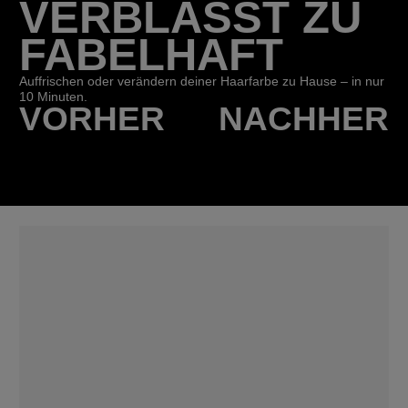
VERBLASST ZU
FABELHAFT
Auffrischen oder verändern deiner Haarfarbe zu Hause – in nur
10 Minuten.
VORHER
NACHHER