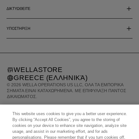
ΔΙΚΤΥΩΘΕΙΤΕ
ΥΠΟΣΤΗΡΙΞΗ
WELLASTORE
GREECE (ΕΛΛΗΝΙΚΆ)
©
2026
WELLA OPERATIONS US LLC, ΌΛΑ ΤΑ ΕΜΠΟΡΙΚΆ
ΣΉΜΑΤΑ ΕΊΝΑΙ ΚΑΤΑΧΩΡΗΜΈΝΑ. ΜΕ ΕΠΙΦΎΛΑΞΗ ΠΑΝΤΌΣ
ΔΙΚΑΙΏΜΑΤΟΣ.
This website uses cookies to give you a better user experience.
United States (English)
Great Britain (English)
Australia (English)
Portugal (Português)
By clicking “Accept All Cookies”, you agree to the storing of
Spain (Español)
France (Français)
Canada (English)
Canada (Français)
cookies on your device to enhance site navigation, analyze site
Germany (Deutsch)
Italy (Italiano)
Sweden (English)
usage, and assist in our marketing effort, and for ads
Finland (English)
Netherlands (English)
Norway (English)
Greece (Ελληνικά)
personalisations. Please remember that if you turn cookies off,
Belgium (Français)
Denmark (English)