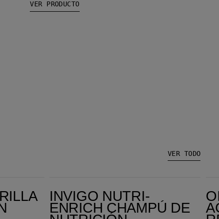
VER PRODUCTO
VER TODO
Invigo Nutri-Enrich Champú de Nutrición Profunda
Oil Reflections 
RILLA
INVIGO NUTRI-
O
N
ENRICH CHAMPÚ DE
A