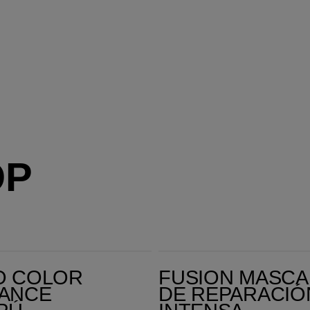
OP
ra Cabello Fino & Normal
Fusion Mascarilla de Reparación Intensa
O COLOR
FUSION MASCA
IANCE
DE REPARACIÓ