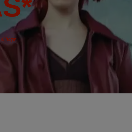
S*
 al hogar