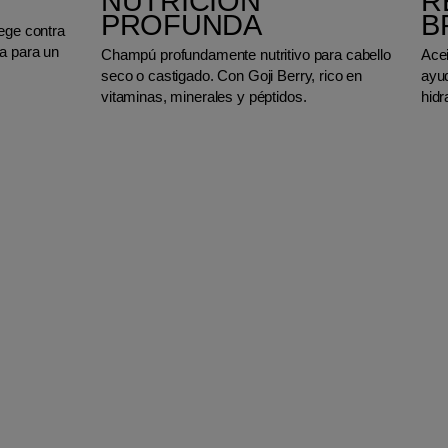
NUTRICIÓN
R
PROFUNDA
B
tege contra
a para un
Champú profundamente nutritivo para cabello
Acei
seco o castigado. Con Goji Berry, rico en
ayu
vitaminas, minerales y péptidos.
hidr