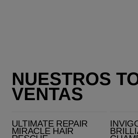
NUESTROS T
VENTAS
Ultimate Repair Miracle Hair Rescue
Invigo Color Brilliance Champú Protector del Color pa
ULTIMATE REPAIR
INVIG
MIRACLE HAIR
BRILL