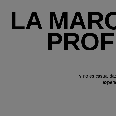
LA MARC
PROF
Y no es casualida
experi