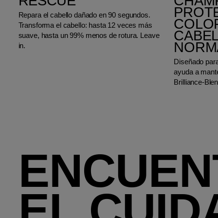
RESCUE
CHAM
PROT
Repara el cabello dañado en 90 segundos.
COLO
Transforma el cabello: hasta 12 veces más
CABEL
suave, hasta un 99% menos de rotura. Leave
NORM
in.
Diseñado para 
ayuda a mante
Brilliance-Bl
ENCUEN
EL CUID