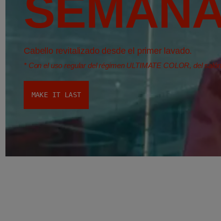
SEMANA
Cabello revitalizado desde el primer lavado.
*
Con el uso regular del régimen ULTIMATE COLOR, del salón
MAKE IT LAST