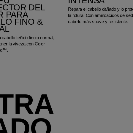
PÚ
INTENSA
ECTOR DEL
Repara el cabello dañado y lo pro
R PARA
la rotura. Con aminoácidos de sed
LO FINO &
cabello más suave y resistente.
AL
cabello teñido fino o normal,
ner la viveza con Color
end™.
TRA
ADO