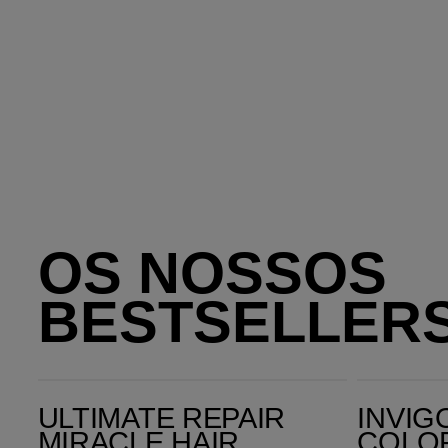
OS NOSSOS
BESTSELLER
Ultimate Repair Miracle Hair Rescue
Invigo Brilliance Color Protection Fine & Normal Hai
ULTIMATE REPAIR
INVIG
MIRACLE HAIR
COLO