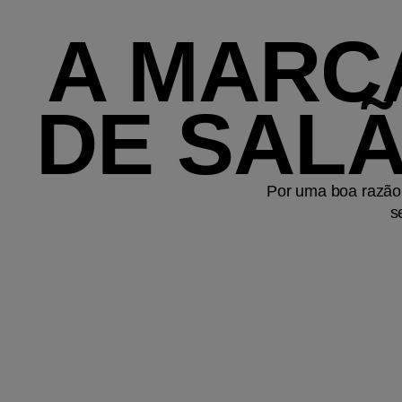
A MARC
DE SALÃ
Por uma boa razão.
s