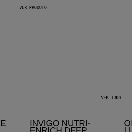
VER PRODUTO
VER TUDO
Invigo Nutri-Enrich Deep Nourishing Shampoo
Oil Reflections
SE
INVIGO NUTRI-
O
ENRICH DEEP
L