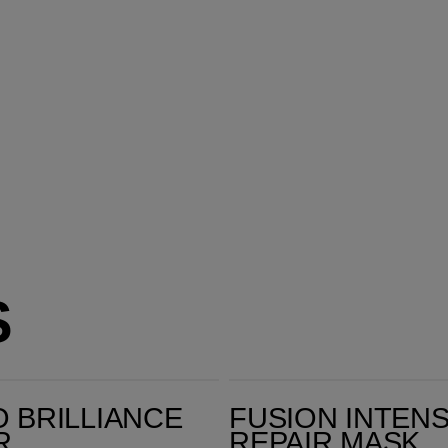
S
r Shampoo
Fusion Intense Repair Mask
O BRILLIANCE
FUSION INTEN
R
REPAIR MASK