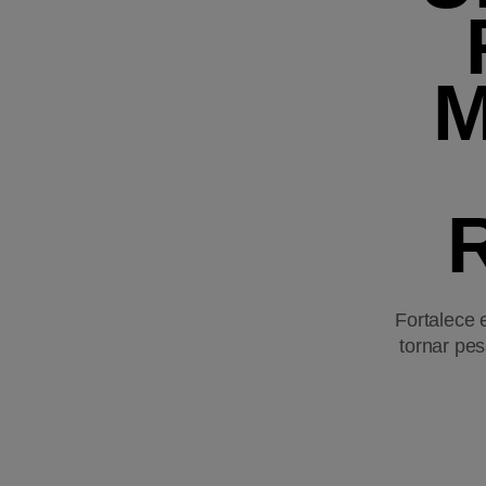
M
Fortalece 
tornar pe