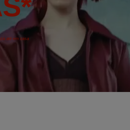
S*
leza até em casa