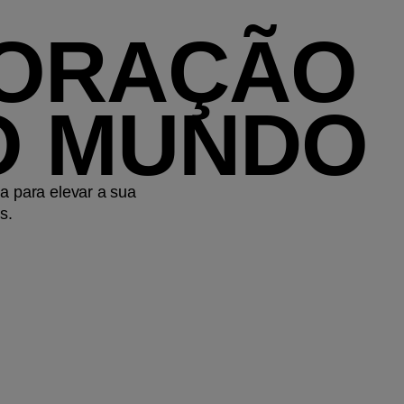
LORAÇÃO
NO MUNDO
a para elevar a sua
s.