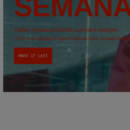
SEMANA
Cabelo revitalizado desde a primeira lavagem
*
Com o uso regular do regime Ultimate Color, do salão de be
MAKE IT LAST