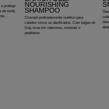
NOURISHING
S
 e protege
SHAMPOO
s da seda,
Óleo
nte.
cabe
Champô profundamente nutritivo para
óle
cabelos secos ou danificados. Com bagas de
aba
Goji, ricas em vitaminas, minerais e
peptídeos.