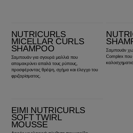
Nutricurls Micellar Curls Shampoo
Nutricurls Shampoo Waves
NUTRICURLS
NUTR
MICELLAR CURLS
SHAM
SHAMPOO
Σαμπουάν χωρί
Complex που 
Σαμπουάν για σγουρά μαλλιά που
καλοσχηματισ
απομακρύνει απαλά τους ρύπους,
προσφέροντας θρέψη, σχήμα και έλεγχο του
φριζαρίσματος.
EIMI Nutricurls Soft Twirl Mousse
EIMI NUTRICURLS
SOFT TWIRL
MOUSSE