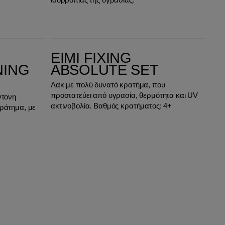
ισορροπίας της υγρασίας.
EIMI Fixing Absolute Set
EIMI FIXING
NING
ABSOLUTE SET
Λακ με πολύ δυνατό κρατήμα, που
προστατεύει από υγρασία, θερμότητα και UV
ντονη
ακτινοβολία. Βαθμός κρατήματος: 4+
κράτημα, με