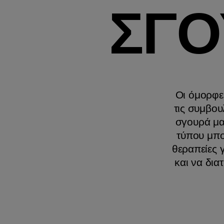
ΣΓΟ
Οι όμορφε
τις συμβου
σγουρά μα
τύπου μπο
θεραπείες 
και να δια