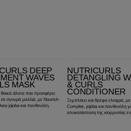
Nutricurls Detangling Waves & Curls Conditioner
CURLS DEEP
NUTRICURLS
TMENT WAVES
DETANGLING W
LS MASK
& CURLS
CONDITIONER
θειικά άλατα που προσφέρει
σε σγουρά μαλλιά, με Nourish-
Ξεμπλέκει και θρέφει ελαφρά, με 
λαιο jojoba και πανθενόλη.
Complex, jojoba και πανθενόλη γι
αποκατάσταση της ισορροπίας ε