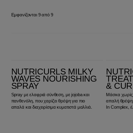
Εμφανίζονται 9 από 9
Nutricurls Milky Waves Nourishing Spray
Nutricurls Deep Treatment Waves & Curls Mask
NUTRICURLS MILKY
NUTRI
WAVES NOURISHING
TREA
SPRAY
& CUR
Spray με ελαφριά σύνθεση, με jojoba και
Μάσκα χωρίς 
πανθενόλη, που χαρίζει θρέψη για πιο
απαλή θρέψη 
απαλά και διαχειρίσιμα κυματιστά μαλλιά.
In Complex, έ