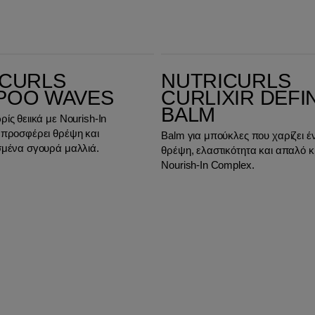
Nutricurls Curlixir Defining Balm
ICURLS
NUTRICURLS
POO WAVES
CURLIXIR DEFI
BALM
ς θειικά με Nourish‑In
προσφέρει θρέψη και
Balm για μπούκλες που χαρίζει έ
μένα σγουρά μαλλιά.
θρέψη, ελαστικότητα και απαλό 
Nourish‑In Complex.