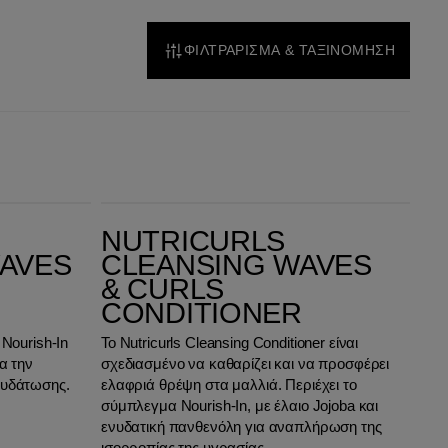
ΦΙΛΤΡΑΡΙΣΜΑ & ΤΑΞΙΝΟΜΗΣΗ
Nutricurls Cleansing Waves & Curls Conditioner
NUTRICURLS
AVES
CLEANSING WAVES
& CURLS
CONDITIONER
Nourish‑In
Το Nutricurls Cleansing Conditioner είναι
α την
σχεδιασμένο να καθαρίζει και να προσφέρει
νυδάτωσης.
ελαφριά θρέψη στα μαλλιά. Περιέχει το
σύμπλεγμα Nourish-In, με έλαιο Jojoba και
ενυδατική πανθενόλη για αναπλήρωση της