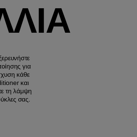
ΛΛΙΑ
ξερευνήστε
ποίησης για
σχυση κάθε
tioner και
τε τη λάμψη
ούκλες σας.