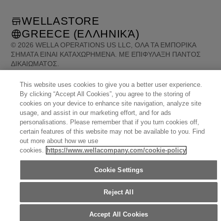
WELLASTORE
GREECE (ΕΛΛΗΝΙΚΆ)
©
2026
WELLA OPERATIONS US LLC, ΌΛΑ ΤΑ ΕΜΠΟΡΙΚΆ
ΣΉΜΑΤΑ ΕΊΝΑΙ ΚΑΤΑΧΩΡΗΜΈΝΑ. ΜΕ ΕΠΙΦΎΛΑΞΗ ΠΑΝΤΌΣ
ΔΙΚΑΙΏΜΑΤΟΣ.
This website uses cookies to give you a better user experience.
United States (English)
By clicking “Accept All Cookies”, you agree to the storing of
Great Britain (English)
Australia (English)
Portugal (Português)
Spain (Español)
cookies on your device to enhance site navigation, analyze site
France (Français)
Canada (English)
Canada (Français)
Germany (Deutsch)
usage, and assist in our marketing effort, and for ads
Italy (Italiano)
Sweden (English)
Finland (English)
Netherlands (English)
personalisations. Please remember that if you turn cookies off,
Norway (English)
Greece (Ελληνικά)
Belgium (Français)
certain features of this website may not be available to you. Find
Denmark (English)
Austria (Deutsch)
Switzerland (Deutsch)
Switzerland (Français)
out more about how we use
Poland (Polski)
United Arab Emirates (العربية)
Czech Republic (Čeština)
Brazil (Português)
cookies.
https://www.wellacompany.com/cookie-policy
Japan (日本語)
Cookie Settings
Reject All
Accept All Cookies