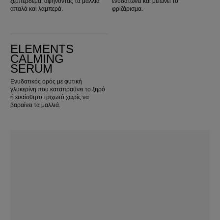
ξεμπέρδεμα, αφήνοντας τα μαλλιά
ενυδατώνει και μειώνει το
απαλά και λαμπερά.
φριζάρισμα.
Elements Calming Serum
ELEMENTS
CALMING
SERUM
Ενυδατικός ορός με φυτική
γλυκερίνη που καταπραΰνει το ξηρό
ή ευαίσθητο τριχωτό χωρίς να
βαραίνει τα μαλλιά.