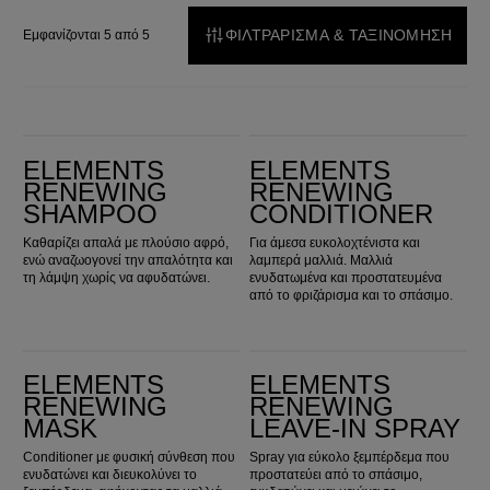
ΦΙΛΤΡΑΡΙΣΜΑ & ΤΑΞΙΝΟΜΗΣΗ
Εμφανίζονται 5 από 5
Elements Renewing Shampoo
Elements Renewing Conditioner
ELEMENTS
ELEMENTS
RENEWING
RENEWING
SHAMPOO
CONDITIONER
Καθαρίζει απαλά με πλούσιο αφρό,
Για άμεσα ευκολοχτένιστα και
ενώ αναζωογονεί την απαλότητα και
λαμπερά μαλλιά. Μαλλιά
τη λάμψη χωρίς να αφυδατώνει.
ενυδατωμένα και προστατευμένα
από το φριζάρισμα και το σπάσιμο.
Elements Renewing Mask
Elements Renewing Leave-in Spray
ELEMENTS
ELEMENTS
RENEWING
RENEWING
MASK
LEAVE-IN SPRAY
Conditioner με φυσική σύνθεση που
Spray για εύκολο ξεμπέρδεμα που
ενυδατώνει και διευκολύνει το
προστατεύει από το σπάσιμο,