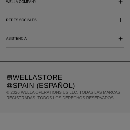
WELLA COMPANY
REDES SOCIALES
ASISTENCIA
WELLASTORE
SPAIN (ESPAÑOL)
©
2026
WELLA OPERATIONS US LLC, TODAS LAS MARCAS
REGISTRADAS. TODOS LOS DERECHOS RESERVADOS.
United States (English)
Great Britain (English)
Australia (English)
Portugal (Português)
Spain (Español)
France (Français)
Canada (English)
Canada (Français)
Germany (Deutsch)
Italy (Italiano)
Sweden (English)
Finland (English)