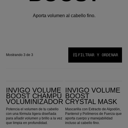
Aporta volumen al cabello fino.
FILTRAR Y ORDENAR
Mostrando 3 de 3
INVIGO Volume Boost Champú Voluminizador
Invigo Volume Boost Crystal Mask
INVIGO VOLUME
INVIGO VOLUME
BOOST CHAMPÚ
BOOST
VOLUMINIZADOR
CRYSTAL MASK
Potencia el volumen de tu cabello
Mascarilla con Extracto de Algodón,
con una fórmula ligera diseñada
Pantenol y Polímeros de Fuerza que
para añadir volumen y brillo a la vez
aporta cuerpo y manejabilidad
que limpia en profundidad.
incluso al cabello fino.