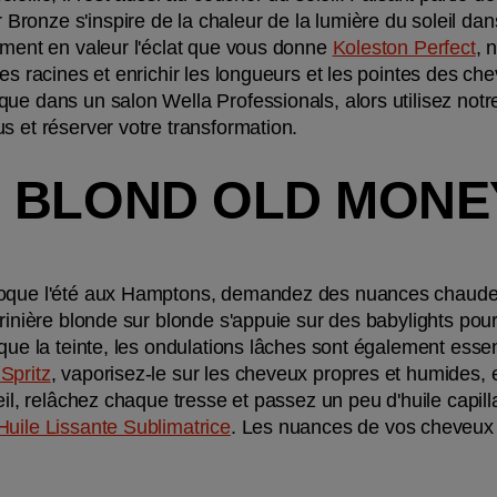
onze s'inspire de la chaleur de la lumière du soleil dans
ement en valeur l'éclat que vous donne 
Koleston Perfect
, 
es racines et enrichir les longueurs et les pointes des che
ue dans un salon Wella Professionals, alors utilisez notr
s et réserver votre transformation. 
 BLOND OLD MONE
voque l'été aux Hamptons, demandez des nuances chaudes
crinière blonde sur blonde s'appuie sur des babylights pou
que la teinte, les ondulations lâches sont également essent
Spritz
, vaporisez-le sur les cheveux propres et humides, e
eil, relâchez chaque tresse et passez un peu d'huile capilla
 Huile Lissante Sublimatrice
. Les nuances de vos cheveux bl