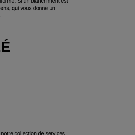
iforme. Si un blanchiment est 
liens, qui vous donne un 
.
LÉ
 notre collection de services 