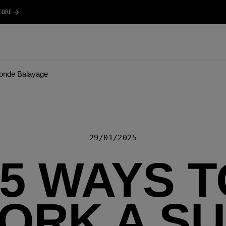
TORE
londe Balayage
29/01/2025
15 WAYS T
ORK A SU