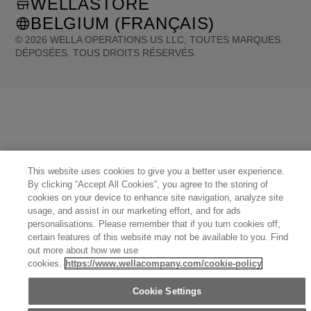
WELLASTORE
BELGIUM (FRANÇAIS)
©
2026
WELLA OPERATIONS US LLC, TOUTES MARQUES
DÉPOSÉES. TOUS DROITS RÉSERVÉS.
United States (English)
Great Britain (English)
Australia (English)
Portugal (Português)
Spain (Español)
France (Français)
Canada (English)
Canada (Français)
Germany (Deutsch)
Italy (Italiano)
Sweden (English)
Finland (English)
Netherlands (English)
Norway (English)
Greece (Ελληνικά)
Belgium (Français)
Denmark (English)
Austria (Deutsch)
Switzerland (Deutsch)
Switzerland (Français)
Poland (Polski)
United Arab Emirates (العربية)
Czech Republic (Čeština)
This website uses cookies to give you a better user experience.
Brazil (Português)
Japan (日本語)
By clicking “Accept All Cookies”, you agree to the storing of
cookies on your device to enhance site navigation, analyze site
usage, and assist in our marketing effort, and for ads
personalisations. Please remember that if you turn cookies off,
certain features of this website may not be available to you. Find
out more about how we use
cookies.
https://www.wellacompany.com/cookie-policy
Cookie Settings