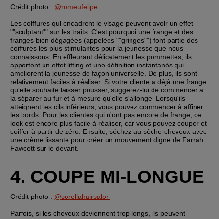
Crédit photo : 
@romeufelipe
Les coiffures qui encadrent le visage peuvent avoir un effet 
""sculptant"" sur les traits. C'est pourquoi une frange et des 
franges bien dégagées (appelées ""gringes"") font partie des 
coiffures les plus stimulantes pour la jeunesse que nous 
connaissons. En effleurant délicatement les pommettes, ils 
apportent un effet lifting et une définition instantanés qui 
améliorent la jeunesse de façon universelle. De plus, ils sont 
relativement faciles à réaliser. Si votre cliente a déjà une frange 
qu'elle souhaite laisser pousser, suggérez-lui de commencer à 
la séparer au fur et à mesure qu'elle s'allonge. Lorsqu'ils 
atteignent les cils inférieurs, vous pouvez commencer à affiner 
les bords. Pour les clientes qui n'ont pas encore de frange, ce 
look est encore plus facile à réaliser, car vous pouvez couper et 
coiffer à partir de zéro. Ensuite, séchez au sèche-cheveux avec 
une crème lissante pour créer un mouvement digne de Farrah 
Fawcett sur le devant.
4. COUPE MI-LONGUE
Crédit photo : 
@sorellahairsalon
Parfois, si les cheveux deviennent trop longs, ils peuvent 