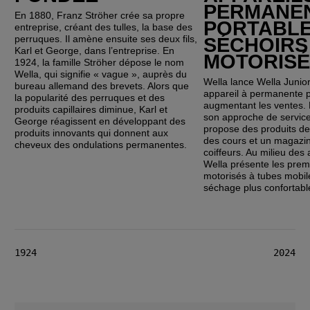
PERMANE
En 1880, Franz Ströher crée sa propre
PORTABLE
entreprise, créant des tulles, la base des
perruques. Il amène ensuite ses deux fils,
SÉCHOIRS
Karl et George, dans l’entreprise. En
MOTORISÉ
1924, la famille Ströher dépose le nom
Wella, qui signifie « vague », auprès du
Wella lance Wella Junior
bureau allemand des brevets. Alors que
appareil à permanente p
la popularité des perruques et des
augmentant les ventes. 
produits capillaires diminue, Karl et
son approche de service
George réagissent en développant des
propose des produits de 
produits innovants qui donnent aux
des cours et un magazin
cheveux des ondulations permanentes.
coiffeurs. Au milieu des
Wella présente les prem
motorisés à tubes mobil
séchage plus confortabl
1924
2024