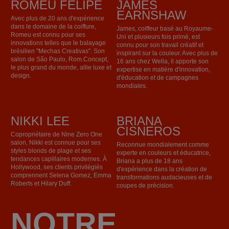
ROMEU FELIPE
JAMES
EARNSHAW
Avec plus de 20 ans d'expérience
dans le domaine de la coiffure,
James, coiffeur basé au Royaume-
Romeu est connu pour ses
Uni et plusieurs fois primé, est
innovations telles que le balayage
connu pour son travail créatif et
brésilien "Mechas Creativas". Son
inspirant sur la couleur. Avec plus de
salon de São Paulo, Rom.Concept,
16 ans chez Wella, il apporte son
le plus grand du monde, allie luxe et
expertise en matière d'innovation,
design.
d'éducation et de campagnes
mondiales.
NIKKI LEE
BRIANA
CISNEROS
Copropriétaire de Nine Zero One
salon, Nikki est connue pour ses
Reconnue mondialement comme
styles blonds de plage et ses
experte en couleurs et éducatrice,
tendances capillaires modernes. À
Briana a plus de 18 ans
Hollywood, ses clients privilégiés
d'expérience dans la création de
comprennent Selena Gomez, Emma
transformations audacieuses et de
Roberts et Hilary Duff.
coupes de précision.
NOTRE