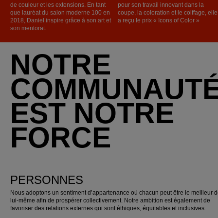
de couleur et les extensions. En tant
pour son travail innovant dans la
que lauréat du salon moderne 100 en
coupe, la coloration et le coiffage, elle
2018, Daniel inspire grâce à son art et
a reçu le prix « Icons of Color »
son mentorat.
NOTRE
COMMUNAUT
EST NOTRE
FORCE
PERSONNES
Nous adoptons un sentiment d’appartenance où chacun peut être le meilleur 
lui-même afin de prospérer collectivement. Notre ambition est également de
favoriser des relations externes qui sont éthiques, équitables et inclusives.