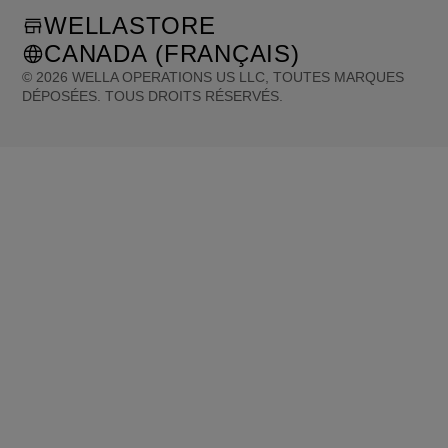
WELLASTORE
CANADA (FRANÇAIS)
©
2026
WELLA OPERATIONS US LLC, TOUTES MARQUES
DÉPOSÉES. TOUS DROITS RÉSERVÉS.
United States (English)
Great Britain (English)
Australia (English)
Portugal (Português)
Spain (Español)
France (Français)
Canada (English)
Canada (Français)
Germany (Deutsch)
Italy (Italiano)
Sweden (English)
Finland (English)
Netherlands (English)
Norway (English)
Greece (Ελληνικά)
Belgium (Français)
Denmark (English)
Austria (Deutsch)
Switzerland (Deutsch)
Switzerland (Français)
Poland (Polski)
United Arab Emirates (العربية)
Czech Republic (Čeština)
Brazil (Português)
Japan (日本語)