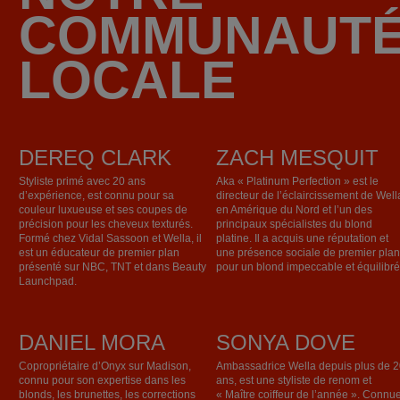
COMMUNAUT
LOCALE
DEREQ CLARK
ZACH MESQUIT
Styliste primé avec 20 ans
Aka « Platinum Perfection » est le
d’expérience, est connu pour sa
directeur de l’éclaircissement de Well
couleur luxueuse et ses coupes de
en Amérique du Nord et l’un des
précision pour les cheveux texturés.
principaux spécialistes du blond
Formé chez Vidal Sassoon et Wella, il
platine. Il a acquis une réputation et
est un éducateur de premier plan
une présence sociale de premier pla
présenté sur NBC, TNT et dans Beauty
pour un blond impeccable et équilibré
Launchpad.
DANIEL MORA
SONYA DOVE
Copropriétaire d’Onyx sur Madison,
Ambassadrice Wella depuis plus de 
connu pour son expertise dans les
ans, est une styliste de renom et
blonds, les brunettes, les corrections
« Maître coiffeur de l’année ». Connu