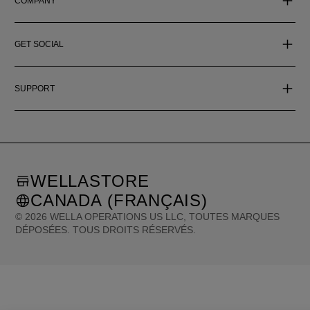
COMPANY
GET SOCIAL
SUPPORT
WELLASTORE
CANADA (FRANÇAIS)
©
2026
WELLA OPERATIONS US LLC, TOUTES MARQUES
DÉPOSÉES. TOUS DROITS RÉSERVÉS.
United States (English)
Great Britain (English)
Australia (English)
Portugal (Português)
Spain (Español)
France (Français)
Canada (English)
Canada (Français)
Germany (Deutsch)
Italy (Italiano)
Sweden (English)
Finland (English)
Netherlands (English)