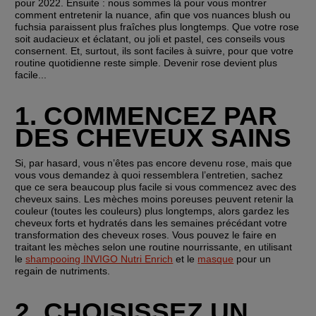
pour 2022. Ensuite : nous sommes là pour vous montrer 
comment entretenir la nuance, afin que vos nuances blush ou 
fuchsia paraissent plus fraîches plus longtemps. Que votre rose 
soit audacieux et éclatant, ou joli et pastel, ces conseils vous 
consernent. Et, surtout, ils sont faciles à suivre, pour que votre 
routine quotidienne reste simple. Devenir rose devient plus 
facile...
1. COMMENCEZ PAR 
DES CHEVEUX SAINS
Si, par hasard, vous n’êtes pas encore devenu rose, mais que 
vous vous demandez à quoi ressemblera l’entretien, sachez 
que ce sera beaucoup plus facile si vous commencez avec des 
cheveux sains. Les mèches moins poreuses peuvent retenir la 
couleur (toutes les couleurs) plus longtemps, alors gardez les 
cheveux forts et hydratés dans les semaines précédant votre 
transformation des cheveux roses. Vous pouvez le faire en 
traitant les mèches selon une routine nourrissante, en utilisant 
le 
shampooing INVIGO Nutri Enrich
 et le 
masque
 pour un 
regain de nutriments.
2. CHOISISSEZ UN 