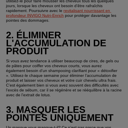
utilisez-le pour faire mousser les cheveux tous les quelques 
jours, lorsque les cheveux ont besoin d’être rafraîchis 
rapidement. Poursuivre avec le 
revitalisant nourrissant en 
profondeur INVIGO Nutri-Enrich
 pour protéger davantage les 
pointes des dommages.
2. ÉLIMINER 
L'ACCUMULATION DE 
PRODUIT
Si vous avez tendance à utiliser beaucoup de cires, de gels ou 
de pâtes pour coiffer vos cheveux courts, vous aurez 
également besoin d’un shampooing clarifiant pour « détoxifier 
». Utilisez-le chaque semaine pour éliminer l’accumulation de 
produit et laisser vos cheveux et votre cuir chevelu ultra frais. 
C’est également bien si vous avez souvent des difficultés avec 
l’excès de sébum, car il se régénère et se rééquilibre à la racine 
avec de l’extrait de lotus.
3. MASQUER LES 
POINTES UNIQUEMENT
Un masque vous manque-t-il? Ce n’est pas parce que vos 