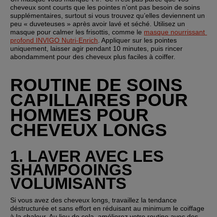
cheveux sont courts que les pointes n’ont pas besoin de soins 
supplémentaires, surtout si vous trouvez qu’elles deviennent un 
peu « duveteuses » après avoir lavé et séché. Utilisez un 
masque pour calmer les frisottis, comme le 
masque nourrissant 
profond INVIGO Nutri-Enrich
. Appliquer sur les pointes 
uniquement, laisser agir pendant 10 minutes, puis rincer 
abondamment pour des cheveux plus faciles à coiffer.
ROUTINE DE SOINS 
CAPILLAIRES POUR 
HOMMES POUR 
CHEVEUX LONGS
1. LAVER AVEC LES 
SHAMPOOINGS 
VOLUMISANTS
Si vous avez des cheveux longs, travaillez la tendance 
déstructurée et sans effort en réduisant au minimum le coiffage 
à la chaleur. Au lieu de cela, améliorez votre routine avec des 