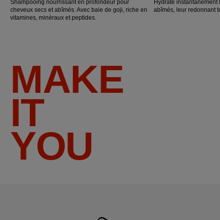
Shampooing nourrissant en profondeur pour
Hydrate instantanément 
cheveux secs et abîmés. Avec baie de goji, riche en
abîmés, leur redonnant tou
vitamines, minéraux et peptides.
MAKE
IT
YOU