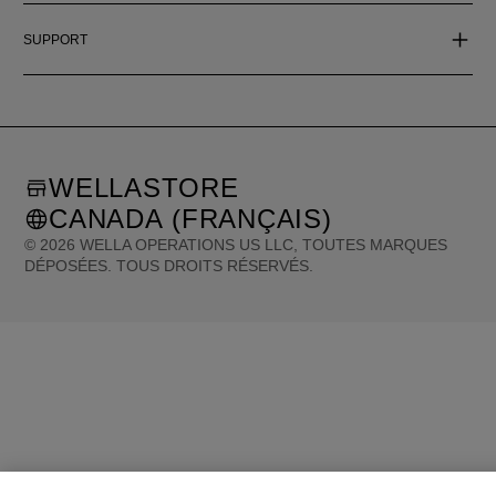
SUPPORT
WELLASTORE
CANADA (FRANÇAIS)
©
2026
WELLA OPERATIONS US LLC, TOUTES MARQUES
DÉPOSÉES. TOUS DROITS RÉSERVÉS.
United States (English)
Great Britain (English)
Australia (English)
Portugal (Português)
Spain (Español)
France (Français)
Canada (English)
Canada (Français)
Germany (Deutsch)
Italy (Italiano)
Sweden (English)
Finland (English)
Netherlands (English)
Norway (English)
Greece (Ελληνικά)
Belgium (Français)
Denmark (English)
Austria (Deutsch)
Switzerland (Deutsch)
Switzerland (Français)
Poland (Polski)
United Arab Emirates (العربية)
Czech Republic (Čeština)
Brazil (Português)
Japan (日本語)