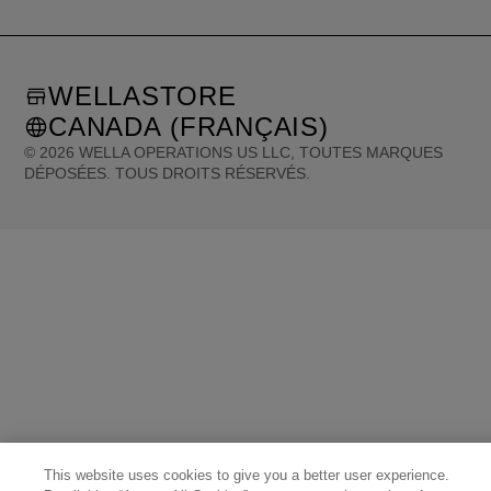
WELLASTORE
CANADA (FRANÇAIS)
©
2026
WELLA OPERATIONS US LLC, TOUTES MARQUES
DÉPOSÉES. TOUS DROITS RÉSERVÉS.
United States (English)
Great Britain (English)
Australia (English)
Portugal (Português)
Spain (Español)
France (Français)
Canada (English)
Canada (Français)
Germany (Deutsch)
Italy (Italiano)
Sweden (English)
Finland (English)
Netherlands (English)
Norway (English)
Greece (Ελληνικά)
Belgium (Français)
Denmark (English)
Austria (Deutsch)
Switzerland (Deutsch)
Switzerland (Français)
Poland (Polski)
United Arab Emirates (العربية)
Czech Republic (Čeština)
Brazil (Português)
Japan (日本語)
This website uses cookies to give you a better user experience.