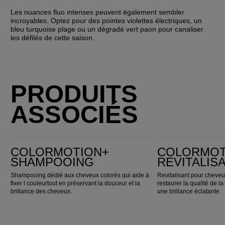
Les nuances fluo intenses peuvent également sembler 
incroyables. Optez pour des pointes violettes électriques, un 
bleu turquoise plage ou un dégradé vert paon pour canaliser 
les défilés de cette saison.
PRODUITS
ASSOCIÉS
ColorMotion+ Shampooing
ColorMotion+ Revitalisant
COLORMOTION+
COLORMOT
SHAMPOOING
REVITALIS
Shampooing dédié aux cheveux colorés qui aide à
Revitalisant pour cheveu
fixer l couleurtout en préservant la douceur et la
restaurer la qualité de l
brillance des cheveux.
une brillance éclatante.