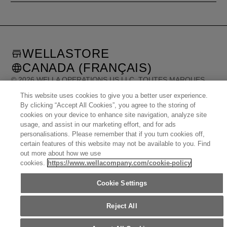
WELLASTORE
CANADA (FRANÇAIS)
©
2026
WELLA OPERATIONS US LLC, TOUTES MARQUES
DÉPOSÉES. TOUS DROITS RÉSERVÉS.
This website uses cookies to give you a better user experience.
By clicking “Accept All Cookies”, you agree to the storing of
cookies on your device to enhance site navigation, analyze site
United States (English)
Great Britain (English)
Australia (English)
usage, and assist in our marketing effort, and for ads
Portugal (Português)
Spain (Español)
France (Français)
personalisations. Please remember that if you turn cookies off,
Canada (English)
Canada (Français)
Germany (Deutsch)
Italy (Italiano)
certain features of this website may not be available to you. Find
Sweden (English)
Finland (English)
Netherlands (English)
Norway (English)
out more about how we use
Greece (Ελληνικά)
Belgium (Français)
Denmark (English)
Austria (Deutsch)
cookies.
https://www.wellacompany.com/cookie-policy
Switzerland (Deutsch)
Switzerland (Français)
Poland (Polski)
United Arab Emirates (العربية)
Czech Republic (Čeština)
Brazil (Português)
Japan (日本語)
Cookie Settings
Reject All