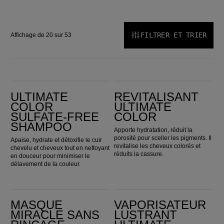
FILTRER ET TRIER
Affichage de 20 sur 53
Ultimate Color Sulfate-Free Shampoo
Revitalisant Ultimate Color
ULTIMATE
REVITALISANT
COLOR
ULTIMATE
SULFATE-FREE
COLOR
SHAMPOO
Apporte hydratation, réduit la
porosité pour sceller les pigments. Il
Apaise, hydrate et détoxifie le cuir
revitalise les cheveux colorés et
chevelu et cheveux tout en nettoyant
réduits la cassure.
en douceur pour minimiser le
délavement de la couleur.
Masque Miracle sans rinçage Ultimate Color
Vaporisateur Lustrant Ultimate Color
MASQUE
VAPORISATEUR
MIRACLE SANS
LUSTRANT