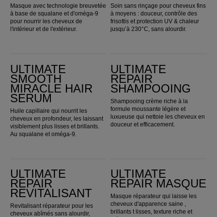
Masque avec technologie breuvetée
Soin sans rinçage pour cheveux fins
à base de squalane et d'oméga-9
à moyens : douceur, contrôle des
pour nourrir les cheveux de
frisottis et protection UV & chaleur
l'intérieur et de l'extérieur.
jusqu’à 230°C, sans alourdir.
ULTIMATE SMOOTH Miracle Hair Serum
Ultimate Repair Shampooing
ULTIMATE
ULTIMATE
SMOOTH
REPAIR
MIRACLE HAIR
SHAMPOOING
SERUM
Shampooing crème riche à la
formule moussante légère et
Huile capillaire qui nourrit les
luxueuse qui nettoie les cheveux en
cheveux en profondeur, les laissant
douceur et efficacement.
visiblement plus lisses et brillants.
Au squalane et oméga-9.
Ultimate Repair Revitalisant
Ultimate Repair Masque
ULTIMATE
ULTIMATE
REPAIR
REPAIR MASQUE
REVITALISANT
Masque réparateur qui laisse les
cheveux d'apparence saine ,
Revitalisant réparateur pour les
brillants t lisses, texture riche et
cheveux abîmés sans alourdir,