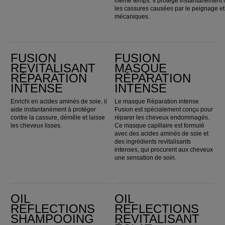
même temps. Il protège instantanément 
les cassures causées par le peignage 
mécaniques.
Fusion Revitalisant Réparation Intense
Fusion Masque Réparation Intense
FUSION
FUSION
REVITALISANT
MASQUE
RÉPARATION
RÉPARATION
INTENSE
INTENSE
Enrichi en acides aminés de soie, il
Le masque Réparation intense
aide instantanément à protéger
Fusion est spécialement conçu pour
contre la cassure, démêle et laisse
réparer les cheveux endommagés.
les cheveux lisses.
Ce masque capillaire est formulé
avec des acides aminés de soie et
des ingrédients revitalisants
intenses, qui procurent aux cheveux
une sensation de soin.
Oil Reflections Shampooing
Oil Reflections Revitalisant Éclat Instantané
OIL
OIL
REFLECTIONS
REFLECTIONS
SHAMPOOING
REVITALISANT