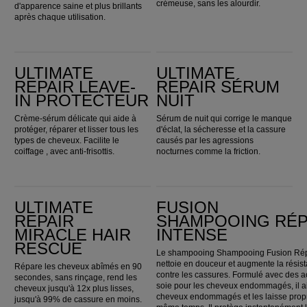
crémeuse, sans les alourdir.
d'apparence saine et plus brillants
après chaque utilisation.
Ultimate Repair Leave-In Protecteur
Ultimate Repair Sérum nuit
ULTIMATE
ULTIMATE
REPAIR LEAVE-
REPAIR SÉRUM
IN PROTECTEUR
NUIT
Crème-sérum délicate qui aide à
Sérum de nuit qui corrige le manque
protéger, réparer et lisser tous les
d'éclat, la sécheresse et la cassure
types de cheveux. Facilite le
causés par les agressions
coiffage , avec anti-frisottis.
nocturnes comme la friction.
Ultimate Repair Miracle Hair Rescue
Fusion Shampooing Réparation Intense
ULTIMATE
FUSION
REPAIR
SHAMPOOING RÉP
MIRACLE HAIR
INTENSE
RESCUE
Le shampooing Shampooing Fusion Répa
nettoie en douceur et augmente la rési
Répare les cheveux abîmés en 90
contre les cassures. Formulé avec des 
secondes, sans rinçage, rend les
soie pour les cheveux endommagés, il ai
cheveux jusqu'à 12x plus lisses,
cheveux endommagés et les laisse propr
jusqu'à 99% de cassure en moins.