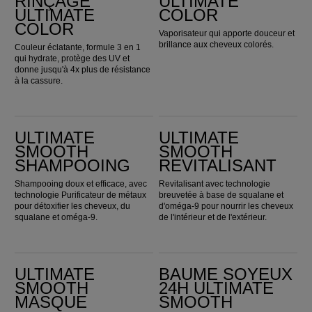
RINÇAGE
ULTIMATE
ULTIMATE
COLOR
COLOR
Vaporisateur qui apporte douceur et
brillance aux cheveux colorés.
Couleur éclatante, formule 3 en 1
qui hydrate, protège des UV et
donne jusqu'à 4x plus de résistance
à la cassure.
ULTIMATE SMOOTH Shampooing
ULTIMATE SMOOTH Revitalisant
ULTIMATE
ULTIMATE
SMOOTH
SMOOTH
SHAMPOOING
REVITALISANT
Shampooing doux et efficace, avec
Revitalisant avec technologie
technologie Purificateur de métaux
breuvetée à base de squalane et
pour détoxifier les cheveux, du
d'oméga-9 pour nourrir les cheveux
squalane et oméga-9.
de l'intérieur et de l'extérieur.
ULTIMATE SMOOTH Masque
BAUME SOYEUX 24H ULTIMATE SMOOTH
ULTIMATE
BAUME SOYEUX
SMOOTH
24H ULTIMATE
MASQUE
SMOOTH