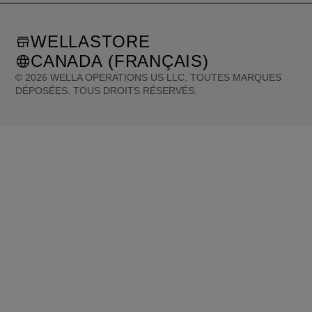
WELLASTORE
CANADA (FRANÇAIS)
©
2026
WELLA OPERATIONS US LLC, TOUTES MARQUES
DÉPOSÉES. TOUS DROITS RÉSERVÉS.
United States (English)
Great Britain (English)
Australia (English)
Portugal (Português)
Spain (Español)
France (Français)
Canada (English)
Canada (Français)
Germany (Deutsch)
Italy (Italiano)
Sweden (English)
Finland (English)
Netherlands (English)
Norway (English)
Greece (Ελληνικά)
Belgium (Français)
Denmark (English)
Austria (Deutsch)
Switzerland (Deutsch)
Switzerland (Français)
Poland (Polski)
United Arab Emirates (العربية)
Czech Republic (Čeština)
Brazil (Português)
Japan (日本語)