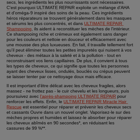
secs, les ingrédients les plus nourrissants sont nécessaires. 
C'est pourquoi ULTIMATE REPAIR exploite un mélange d'AHA 
et d'oméga-9 inspiré des soins de la peau. Ces ingrédients 
héros réparateurs se trouvent généralement dans les masques 
et sérums les plus concentrés, et dans 
ULTIMATE REPAIR 
Shampooing
, ils aident à reconstituer les mèches de l'intérieur. 
Ce shampooing riche et crémeux est également sans danger 
pour les couleurs et nettoie en douceur et efficacement avec 
une mousse des plus luxueuses. En fait, il travaille tellement fort 
qu'il peut éliminer toutes les petites impuretés qui nuisent à vos 
cheveux - des métaux à la saleté et à la pollution - tout en 
reconstruisant vos liens capillaires. De plus, il convient à tous 
les types de cheveux, ce qui signifie que toutes les personnes 
ayant des cheveux lisses, ondulés, bouclés ou crépus peuvent 
se laisser tenter par ce nettoyage doux mais efficace.
Il est important d'être délicat avec les cheveux fragiles, alors 
massez - ne frottez pas - le cuir chevelu et les longueurs, puis 
poursuivez avec 
l'après-shampoing ULTIMATE REPAIR
 pour 
renforcer les effets. Enfin, le 
ULTIMATE REPAIR Miracle Hair 
Rescue
 est essentiel pour réparer et prévenir les cheveux secs 
et cassants Ouvre dans un nouvel onglet. Vaporisez-le sur des 
mèches propres et humides et laissez-le absorber pour réparer 
les cheveux abîmés en 90 secondes*, en réduisant les 
cassures de 99 %**.