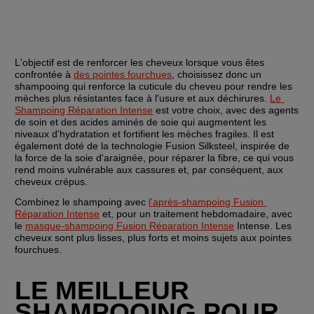
L'objectif est de renforcer les cheveux lorsque vous êtes 
confrontée à 
des pointes fourchues
, choisissez donc un 
shampooing qui renforce la cuticule du cheveu pour rendre les 
mèches plus résistantes face à l'usure et aux déchirures. 
Le 
Shampoing Réparation Intense
 est votre choix, avec des agents 
de soin et des acides aminés de soie qui augmentent les 
niveaux d'hydratation et fortifient les mèches fragiles. Il est 
également doté de la technologie Fusion Silksteel, inspirée de 
la force de la soie d'araignée, pour réparer la fibre, ce qui vous 
rend moins vulnérable aux cassures et, par conséquent, aux 
cheveux crépus.
Combinez le shampoing avec 
l'après-shampoing Fusion 
Réparation Intense
 et, pour un traitement hebdomadaire, avec 
le 
masque-shampoing Fusion Réparation Intense
 Intense. Les 
cheveux sont plus lisses, plus forts et moins sujets aux pointes 
fourchues.
LE MEILLEUR 
SHAMPOOING POUR 