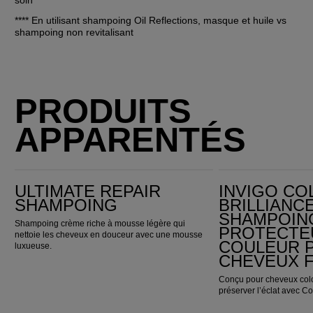
**** En utilisant shampoing Oil Reflections, masque et huile vs 
shampoing non revitalisant
PRODUITS
APPARENTÉS
Ultimate Repair Shampoing
Invigo Color Brilliance Shampoing protecteur de couleur pour cheveux fins
ULTIMATE REPAIR
INVIGO CO
SHAMPOING
BRILLIANC
SHAMPOIN
Shampoing crème riche à mousse légère qui
PROTECTE
nettoie les cheveux en douceur avec une mousse
COULEUR 
luxueuse.
CHEVEUX F
Conçu pour cheveux colo
préserver l’éclat avec C