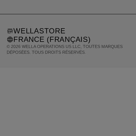
WELLASTORE
FRANCE (FRANÇAIS)
©
2026
WELLA OPERATIONS US LLC, TOUTES MARQUES
DÉPOSÉES. TOUS DROITS RÉSERVÉS.
United States (English)
Great Britain (English)
Australia (English)
Portugal (Português)
Spain (Español)
France (Français)
Canada (English)
Canada (Français)
Germany (Deutsch)
Italy (Italiano)
Sweden (English)
Finland (English)
Netherlands (English)
Norway (English)
Greece (Ελληνικά)
Belgium (Français)
Denmark (English)
Austria (Deutsch)
Switzerland (Deutsch)
Switzerland (Français)
Poland (Polski)
United Arab Emirates (العربية)
Czech Republic (Čeština)
Brazil (Português)
Japan (日本語)