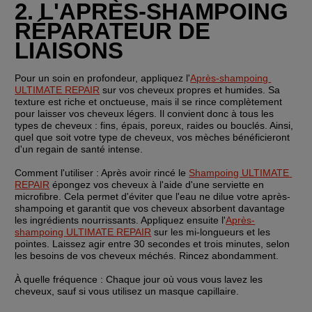
2. L'APRÈS-SHAMPOING 
RÉPARATEUR DE 
LIAISONS
Pour un soin en profondeur, appliquez l'
Après-shampoing 
ULTIMATE REPAIR
 sur vos cheveux propres et humides. Sa 
texture est riche et onctueuse, mais il se rince complètement 
pour laisser vos cheveux légers. Il convient donc à tous les 
types de cheveux : fins, épais, poreux, raides ou bouclés. Ainsi, 
quel que soit votre type de cheveux, vos mèches bénéficieront 
d'un regain de santé intense.
Comment l'utiliser :
 Après avoir rincé le 
Shampoing ULTIMATE 
REPAIR
 épongez vos cheveux à l'aide d'une serviette en 
microfibre. Cela permet d'éviter que l'eau ne dilue votre après-
shampoing et garantit que vos cheveux absorbent davantage 
les ingrédients nourrissants. Appliquez ensuite l'
Après-
shampoing ULTIMATE REPAIR
 sur les mi-longueurs et les 
pointes. Laissez agir entre 30 secondes et trois minutes, selon 
les besoins de vos cheveux méchés. Rincez abondamment.
À quelle fréquence :
 Chaque jour où vous vous lavez les 
cheveux, sauf si vous utilisez un masque capillaire.