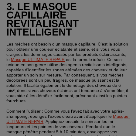
3. LE MASQUE 
CAPILLAIRE 
REVITALISANT 
INTELLIGENT
Les mèches ont besoin d'un masque capillaire. C'est la solution 
pour obtenir une couleur éclatante et saine, et si vous vous 
craignez les dommages causés par les produits éclaircissants, 
le 
Masque ULTIMATE REPAIR
 est la formule idéale. Ce soin 
unique en son genre utilise des agents revitalisants intelligents, 
capables d'identifier les zones abîmées des cheveux et de leur 
apporter un soin sur mesure. Par conséquent, si vos mèches 
décolorées sont un peu fragiles, ce masque puissant est la 
solution. Il facilite également le démêlage des cheveux de 6 
fois², donc si vos cheveux éclaircis ont tendance à s'emmêler, il 
vous aide à les démêler facilement, prévenant ainsi les pointes 
fourchues.
Comment l'utiliser :
 Comme vous l'avez fait avec votre après-
shampoing, épongez l'excès d'eau avant d'appliquer le 
Masque 
ULTIMATE REPAIR
. Appliquez ensuite le soin sur les mi-
longueurs et les pointes de vos cheveux. Pendant que le 
masque pénètre pendant 5 à 10 minutes, enveloppez vos 