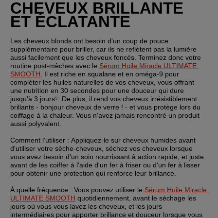
CHEVEUX BRILLANTE 
ET ÉCLATANTE
Les cheveux blonds ont besoin d'un coup de pouce 
supplémentaire pour briller, car ils ne reflètent pas la lumière 
aussi facilement que les cheveux foncés. Terminez donc votre 
routine post-mèches avec le 
Sérum Huile Miracle ULTIMATE 
SMOOTH
. Il est riche en squalane et en oméga-9 pour 
compléter les huiles naturelles de vos cheveux, vous offrant 
une nutrition en 30 secondes pour une douceur qui dure 
jusqu'à 3 jours⁵. De plus, il rend vos cheveux irrésistiblement 
brillants - bonjour cheveux de verre ! - et vous protège lors du 
coiffage à la chaleur. Vous n'avez jamais rencontré un produit 
aussi polyvalent.
Comment l'utiliser : 
Appliquez-le sur cheveux humides avant 
d'utiliser votre sèche-cheveux, séchez vos cheveux lorsque 
vous avez besoin d'un soin nourrissant à action rapide, et juste 
avant de les coiffer à l'aide d'un fer à friser ou d'un fer à lisser 
pour obtenir une protection qui renforce leur brillance.
À quelle fréquence : 
Vous pouvez utiliser le 
Sérum Huile Miracle 
ULTIMATE SMOOTH
 quotidiennement, avant le séchage les 
jours où vous vous lavez les cheveux, et les jours 
intermédiaires pour apporter brillance et douceur lorsque vous 