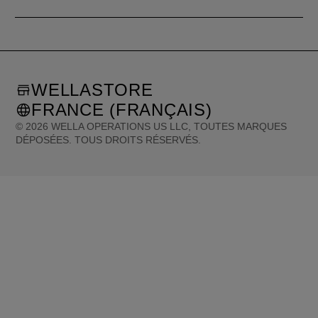
WELLASTORE
FRANCE (FRANÇAIS)
©
2026
WELLA OPERATIONS US LLC, TOUTES MARQUES
DÉPOSÉES. TOUS DROITS RÉSERVÉS.
United States (English)
Great Britain (English)
Australia (English)
Portugal (Português)
Spain (Español)
France (Français)
Canada (English)
Canada (Français)
Germany (Deutsch)
Italy (Italiano)
Sweden (English)
Finland (English)
Netherlands (English)
Norway (English)
Greece (Ελληνικά)
Belgium (Français)
Denmark (English)
Austria (Deutsch)
Switzerland (Deutsch)
Switzerland (Français)
Poland (Polski)
United Arab Emirates (العربية)
Czech Republic (Čeština)
Brazil (Português)
Japan (日本語)