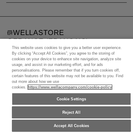
WELLASTORE
FRANCE (FRANÇAIS)
This website uses cookies to give you a better user experience.
©
2026
WELLA OPERATIONS US LLC, TOUTES MARQUES
By clicking “Accept All Cookies”, you agree to the storing of
DÉPOSÉES. TOUS DROITS RÉSERVÉS.
cookies on your device to enhance site navigation, analyze site
usage, and assist in our marketing effort, and for ads
personalisations. Please remember that if you turn cookies off,
United States (English)
Great Britain (English)
Australia (English)
Portugal (Português)
certain features of this website may not be available to you. Find
Spain (Español)
France (Français)
Canada (English)
Canada (Français)
out more about how we use
Germany (Deutsch)
Italy (Italiano)
Sweden (English)
cookies.
https://www.wellacompany.com/cookie-policy
Finland (English)
Netherlands (English)
Norway (English)
Greece (Ελληνικά)
Belgium (Français)
Denmark (English)
Austria (Deutsch)
Switzerland (Deutsch)
Cookie Settings
Switzerland (Français)
Poland (Polski)
United Arab Emirates (العربية)
Czech Republic (Čeština)
Brazil (Português)
Japan (日本語)
Reject All
Accept All Cookies