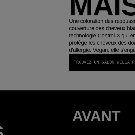
MAI
Une coloration des repouss
couverture des cheveux bla
technologie Control-X qui em
protège les cheveux des do
d'allergie. Vegan, elle s'en
TROUVEZ UN SALON WELLA P
AVANT
S