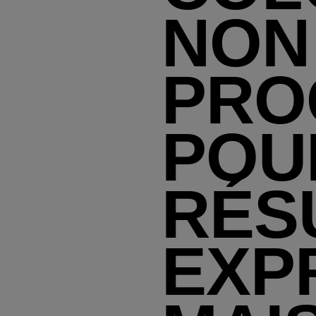
NON
PRO
POU
RÉS
EXP