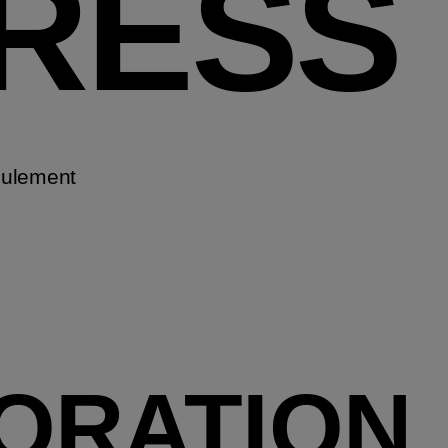
RESS
eulement
ORATION