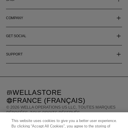
COMPANY
GET SOCIAL
SUPPORT
WELLASTORE
FRANCE (FRANÇAIS)
©
2026
WELLA OPERATIONS US LLC, TOUTES MARQUES
DÉPOSÉES. TOUS DROITS RÉSERVÉS.
This website uses cookies to give you a better user experience.
By clicking “Accept All Cookies”, you agree to the storing of
United States (English)