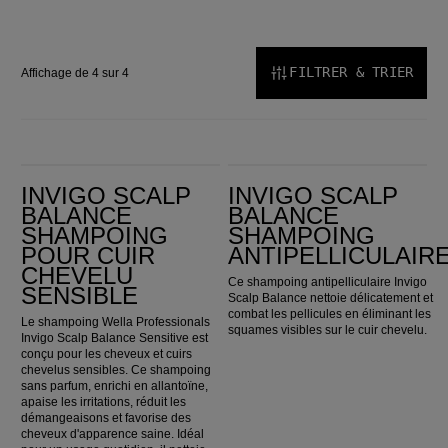
FILTRER & TRIER
Affichage de 4 sur 4
Invigo Scalp Balance Shampoing pour cuir chevelu sensible
Invigo Scalp Balance Shampoing antipelliculaire
INVIGO SCALP
INVIGO SCALP
BALANCE
BALANCE
SHAMPOING
SHAMPOING
POUR CUIR
ANTIPELLICULAIR
CHEVELU
Ce shampoing antipelliculaire Invigo
SENSIBLE
Scalp Balance nettoie délicatement et
combat les pellicules en éliminant les
Le shampoing Wella Professionals
squames visibles sur le cuir chevelu.
Invigo Scalp Balance Sensitive est
conçu pour les cheveux et cuirs
chevelus sensibles. Ce shampoing
sans parfum, enrichi en allantoïne,
apaise les irritations, réduit les
démangeaisons et favorise des
cheveux d'apparence saine. Idéal