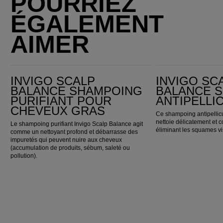
POURRIEZ
ÉGALEMENT
AIMER
Invigo Scalp Balance Shampoing purifiant pour cheveux gras
Invigo Scalp Balance Shampoing antipelliculaire
INVIGO SCALP
INVIGO SC
BALANCE SHAMPOING
BALANCE 
PURIFIANT POUR
ANTIPELLI
CHEVEUX GRAS
Ce shampoing antipellic
nettoie délicatement et c
Le shampoing purifiant Invigo Scalp Balance agit
éliminant les squames vis
comme un nettoyant profond et débarrasse des
impuretés qui peuvent nuire aux cheveux
(accumulation de produits, sébum, saleté ou
pollution).