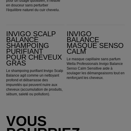
pour un usage quotidien, il nettoie
en douceur sans perturber
l'équilibre naturel du cuir chevelu.
Invigo Scalp Balance Shampoing purifiant pour cheveux gras
Invigo Balance Masque Senso Calm
INVIGO SCALP
INVIGO
BALANCE
BALANCE
SHAMPOING
MASQUE SENSO
PURIFIANT
CALM
POUR CHEVEUX
Le masque capillaire sans parfum
GRAS
Wella Professionals Invigo Balance
Senso Calm Sensitive aide à
Le shampoing purifiant Invigo Scalp
soulager les démangeaisons tout en
Balance agit comme un nettoyant
renforçant les cheveux.
profond et débarrasse des
impuretés qui peuvent nuire aux
cheveux (accumulation de produits,
sébum, saleté ou pollution).
VOUS