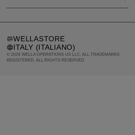
WELLASTORE
ITALY (ITALIANO)
©
2026
WELLA OPERATIONS US LLC, ALL TRADEMARKS
REGISTERED. ALL RIGHTS RESERVED.
United States (English)
Great Britain (English)
Australia (English)
Portugal (Português)
Spain (Español)
France (Français)
Canada (English)
Canada (Français)
Germany (Deutsch)
Italy (Italiano)
Sweden (English)
Finland (English)
Netherlands (English)
Norway (English)
Greece (Ελληνικά)
Belgium (Français)
Denmark (English)
Austria (Deutsch)
Switzerland (Deutsch)
Switzerland (Français)
Poland (Polski)
United Arab Emirates (العربية)
Czech Republic (Čeština)
Brazil (Português)
Japan (日本語)