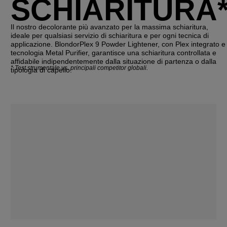
SCHIARITURA
Il nostro decolorante più avanzato per la massima schiaritura,
ideale per qualsiasi servizio di schiaritura e per ogni tecnica di
applicazione. BlondorPlex 9 Powder Lightener, con Plex integrato e
tecnologia Metal Purifier, garantisce una schiaritura controllata e
affidabile indipendentemente dalla situazione di partenza o dalla
*
Test strumentale vs. principali competitor globali.
tipologia di capello.