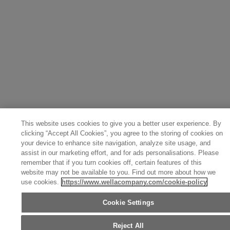
This website uses cookies to give you a better user experience. By
clicking “Accept All Cookies”, you agree to the storing of cookies on
your device to enhance site navigation, analyze site usage, and
assist in our marketing effort, and for ads personalisations. Please
remember that if you turn cookies off, certain features of this
website may not be available to you. Find out more about how we
use cookies.
https://www.wellacompany.com/cookie-policy
Cookie Settings
Reject All