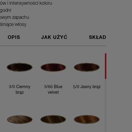
ów i intensywności koloru
ygodni
atowym zapachu
lśniące włosy
OPIS
JAK UŻYĆ
SKŁAD
Farba do 
wzmacnia 
włosy od 
optymalny
zapachu -
3/0 Ciemny
3/66 Blue
5/0 Jasny brąz
dodatkowe
brąz
velvet
kolorem i 
Opakowan
• 1 krem 
• 1 płynn
• 1 kurac