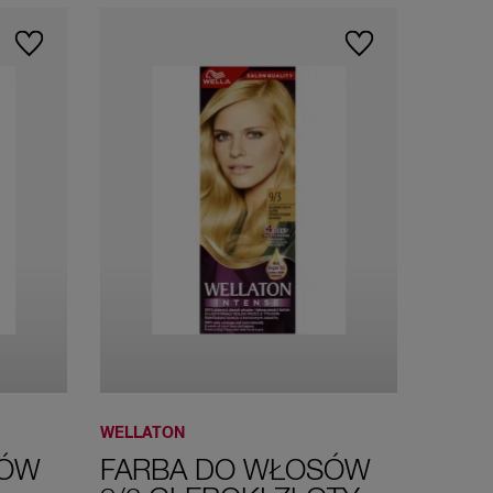
66/46
7/0 Średni
8/0 Jasny
Wiśniowa
blond
blond
czerwień
9/1 Bardzo
9/3 Głęboki
Jasny
Złoty Blond
Popielaty
Blond
WELLATON
SÓW
FARBA DO WŁOSÓW