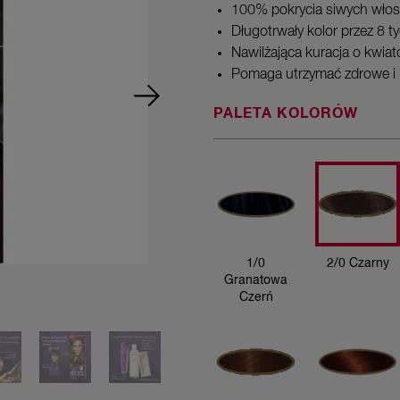
100% pokrycia siwych włos
Długotrwały kolor przez 8 t
Nawilżająca kuracja o kwi
Pomaga utrzymać zdrowe i 
PALETA KOLORÓW
1/0
Granatowa
Czerń
1/0
2/0 Czarny
Granatowa
Czerń
2/0 Czarny