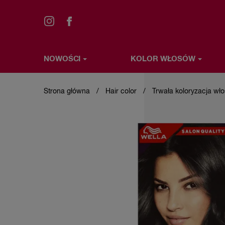
NOWOŚCI
KOLOR WŁOSÓW
Przejdź
NOWOŚCI
KOLOR WŁOSÓW
STYLIZACJA WŁ
do
treści
Strona główna
Hair color
Trwała koloryzacja wł