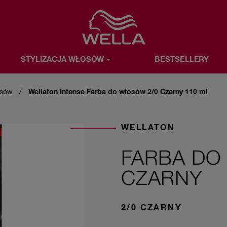
Favorite
STYLIZACJA WŁOSÓW
BESTSELLERY
OSÓW
BESTSELLERY
WELLA & TY
O MARCE WELLA
osów
Wellaton Intense Farba do włosów 2/0 Czarny 110 ml
WELLATON
FARBA DO
CZARNY
2/0 CZARNY