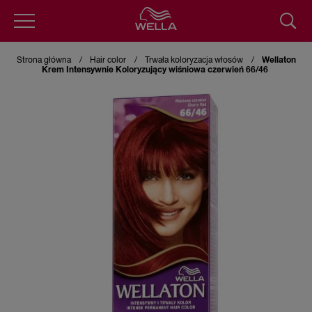
Przejdź
do
Strona główna
Hair color
Trwała koloryzacja włosów
Wellaton
treści
Krem Intensywnie Koloryzujący wiśniowa czerwień 66/46