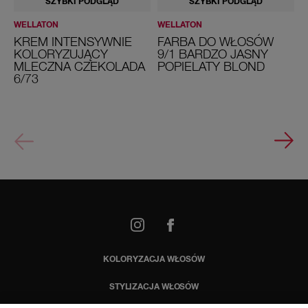
SZYBKI PODGLĄD
SZYBKI PODGLĄD
/
0
WELLATON
WELLATON
W
J
a
KREM INTENSYWNIE
FARBA DO WŁOSÓW
s
KOLORYZUJĄCY
9/1 BARDZO JASNY
n
MLECZNA CZEKOLADA
POPIELATY BLOND
K
y
6/73
b
r
ą
z
5
/
4
K
a
s
z
t
a
book
n
o
w
a
KOLORYZACJA WŁOSÓW
G
ł
STYLIZACJA WŁOSÓW
ę
b