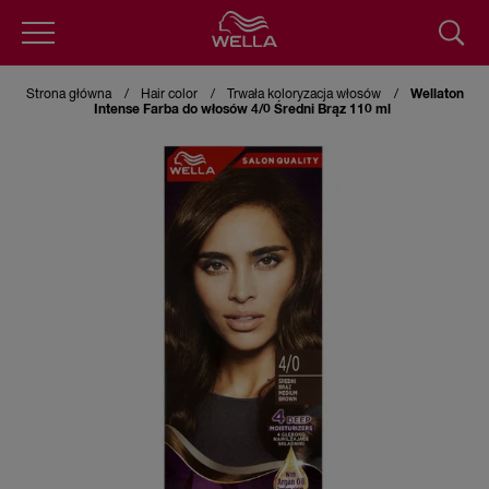
Przejdź
do
Strona główna
Hair color
Trwała koloryzacja włosów
Wellaton
treści
Intense Farba do włosów 4/0 Średni Brąz 110 ml