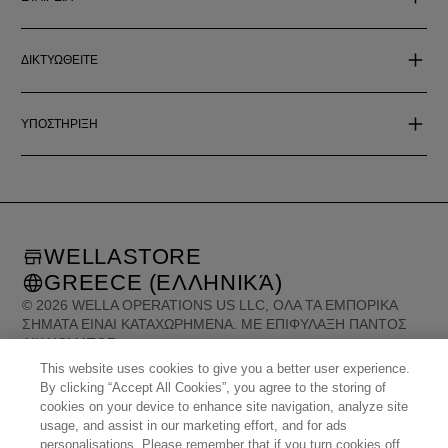
ΔΙΚΤΥΩΘΕΙΤΕ
ΥΠΟΣΤΗΡΙΞΗ
WELLASTORE
GREECE (ΕΛΛΗΝΙΚΆ)
©
2026
WELLA OPERATIONS US LLC, ΌΛΑ ΤΑ ΕΜΠΟΡΙΚΆ
ΣΉΜΑΤΑ ΕΊΝΑΙ ΚΑΤΑΧΩΡΗΜΈΝΑ. ΜΕ ΕΠΙΦΎΛΑΞΗ ΠΑΝΤΌΣ
ΔΙΚΑΙΏΜΑΤΟΣ.
This website uses cookies to give you a better user experience.
By clicking “Accept All Cookies”, you agree to the storing of
United States (English)
Great Britain (English)
cookies on your device to enhance site navigation, analyze site
Australia (English)
Portugal (Português)
Spain (Español)
usage, and assist in our marketing effort, and for ads
France (Français)
Canada (English)
Canada (Français)
Germany (Deutsch)
personalisations. Please remember that if you turn cookies off,
Italy (Italiano)
Sweden (English)