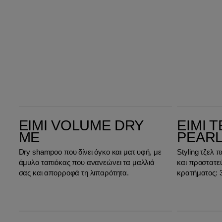
EIMI Volume Dry Me
EIMI Texture Pearl Styler
EIMI VOLUME DRY
EIMI 
ME
PEARL
Dry shampoo που δίνει όγκο και ματ υφή, με
Styling τζελ
άμυλο ταπιόκας που ανανεώνει τα μαλλιά
και προστατεύ
σας και απορροφά τη λιπαρότητα.
κρατήματος: 3
EIMI Nutricurls Soft Twirl Mousse
EIMI Nutricurls Curl Shaper