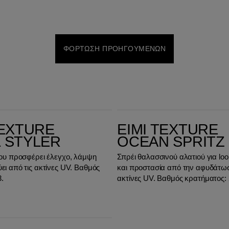
ΦΌΡΤΩΣΗ ΠΡΟΗΓΟΎΜΕΝΩΝ
EIMI Texture Ocean Spritz
TEXTURE
EIMI TEXTURE
 STYLER
OCEAN SPRITZ
 που προσφέρει έλεγχο, λάμψη
Σπρέι θαλασσινού αλατιού για lo
ει από τις ακτίνες UV. Βαθμός
και προστασία από την αφυδάτωση
.
ακτίνες UV. Βαθμός κρατήματος: 