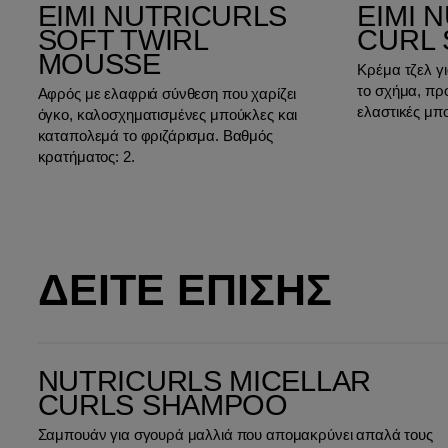
EIMI NUTRICURLS
EIMI 
SOFT TWIRL
CURL
MOUSSE
Κρέμα τζελ γ
το σχήμα, πρ
Αφρός με ελαφριά σύνθεση που χαρίζει
ελαστικές μπ
όγκο, καλοσχηματισμένες μπούκλες και
καταπολεμά το φριζάρισμα. Βαθμός
κρατήματος: 2.
ΔΕΙΤΕ ΕΠΙΣΗΣ
Nutricurls Micellar Curls Shampoo
NUTRICURLS MICELLAR
CURLS SHAMPOO
Σαμπουάν για σγουρά μαλλιά που απομακρύνει απαλά τους