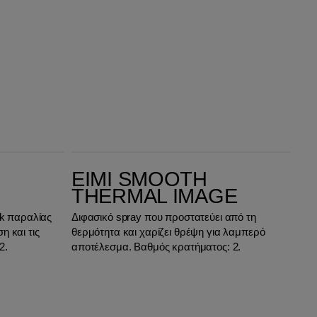
EIMI Smooth Thermal Image
EIMI SMOOTH
THERMAL IMAGE
ok παραλίας
Διφασικό spray που προστατεύει από τη
 και τις
θερμότητα και χαρίζει θρέψη για λαμπερό
2.
αποτέλεσμα. Βαθμός κρατήματος: 2.