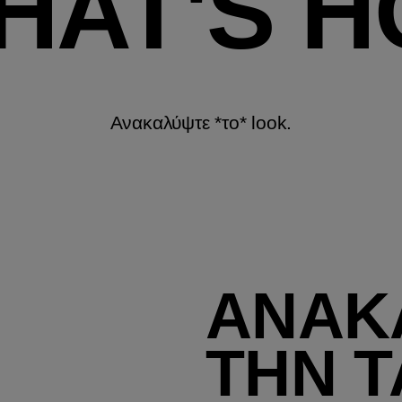
HAT'S H
Ανακαλύψτε *το* look.
ΑΝΑΚ
ΤΗΝ Τ