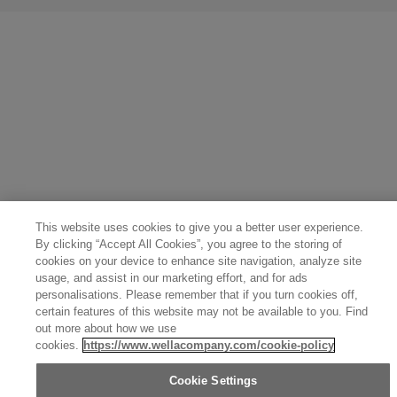
United States (English)
Great Britain (English)
Australia (English)
Portugal (Português)
Spain (Español)
France (Français)
Canada (English)
Canada (Français)
Germany (Deutsch)
Italy (Italiano)
Sweden (English)
Finland (English)
Netherlands (English)
Norway (English)
Greece (Ελληνικά)
Belgium (Français)
Denmark (English)
Austria (Deutsch)
Switzerland (Deutsch)
Switzerland (Français)
Poland (Polski)
United Arab Emirates (العربية)
Czech Republic (Čeština)
Brazil (Português)
Japan (日本語)
This website uses cookies to give you a better user experience.
By clicking “Accept All Cookies”, you agree to the storing of
cookies on your device to enhance site navigation, analyze site
usage, and assist in our marketing effort, and for ads
personalisations. Please remember that if you turn cookies off,
certain features of this website may not be available to you. Find
out more about how we use
cookies.
https://www.wellacompany.com/cookie-policy
Cookie Settings