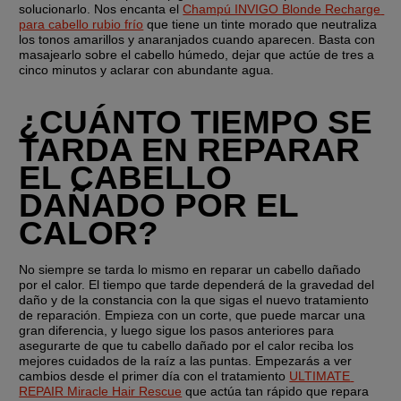
solucionarlo. Nos encanta el 
Champú INVIGO Blonde Recharge 
para cabello rubio frío
 que tiene un tinte morado que neutraliza 
los tonos amarillos y anaranjados cuando aparecen. Basta con 
masajearlo sobre el cabello húmedo, dejar que actúe de tres a 
cinco minutos y aclarar con abundante agua.
¿CUÁNTO TIEMPO SE 
TARDA EN REPARAR 
EL CABELLO 
DAÑADO POR EL 
CALOR?
No siempre se tarda lo mismo en reparar un cabello dañado 
por el calor. El tiempo que tarde dependerá de la gravedad del 
daño y de la constancia con la que sigas el nuevo tratamiento 
de reparación. Empieza con un corte, que puede marcar una 
gran diferencia, y luego sigue los pasos anteriores para 
asegurarte de que tu cabello dañado por el calor reciba los 
mejores cuidados de la raíz a las puntas. Empezarás a ver 
cambios desde el primer día con el tratamiento 
ULTIMATE 
REPAIR Miracle Hair Rescue
 que actúa tan rápido que repara 