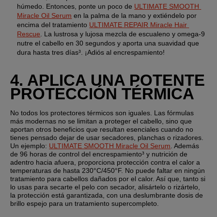
húmedo. Entonces, ponte un poco de 
ULTIMATE SMOOTH 
Miracle Oil Serum
 en la palma de la mano y extiéndelo por 
encima del tratamiento 
ULTIMATE REPAIR Miracle Hair 
Rescue
. La lustrosa y lujosa mezcla de escualeno y omega-9 
nutre el cabello en 30 segundos y aporta una suavidad que 
dura hasta tres días³. ¡Adiós al encrespamiento!
4. APLICA UNA POTENTE 
PROTECCIÓN TÉRMICA
No todos los protectores térmicos son iguales. Las fórmulas 
más modernas no se limitan a proteger el cabello, sino que 
aportan otros beneficios que resultan esenciales cuando no 
tienes pensado dejar de usar secadores, planchas o rizadores. 
Un ejemplo: 
ULTIMATE SMOOTH Miracle Oil Serum
. Además 
de 96 horas de control del encrespamiento³ y nutrición de 
adentro hacia afuera, proporciona protección contra el calor a 
temperaturas de hasta 230°C/450°F. No puede faltar en ningún 
tratamiento para cabellos dañados por el calor. Así que, tanto si 
lo usas para secarte el pelo con secador, alisártelo o rizártelo, 
la protección está garantizada, con una deslumbrante dosis de 
brillo espejo para un tratamiento supercompleto.